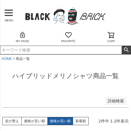
予約商品
予約商品のみを表示
MENU
並び順
新着順
MY PAGE
FAVORITE
CART
登録順
価格が安い順
価格が高い順
HOME
商品一覧
優先度順
レビュー順
ハイブリッドメリノシャツ商品一覧
キーワードヒット順
検索
詳細検索
2
件中
1
-
2
件表示
並び替え
価格が安い順
価格が高い順
新着順