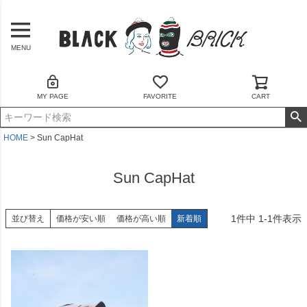
MENU
MY PAGE
FAVORITE
CART
HOME
Sun CapHat
Sun CapHat
1
件中
1
-
1
件表示
並び替え
価格が安い順
価格が高い順
新着順