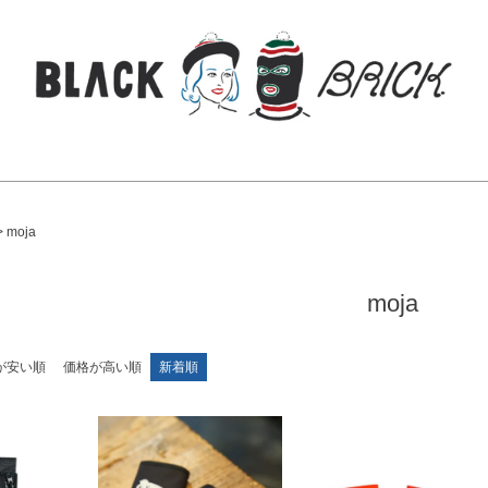
検索
moja
moja
が安い順
価格が高い順
新着順