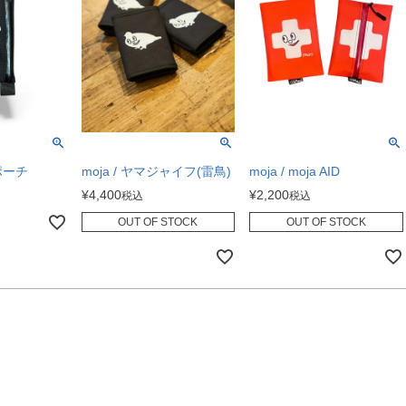
つポーチ
moja / ヤマジャイフ(雷鳥)
moja / moja AID
¥
4,400
¥
2,200
税込
税込
OUT OF STOCK
OUT OF STOCK