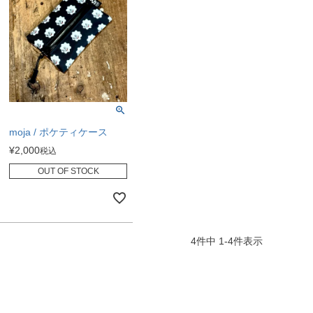
moja / ポケティケース
¥
2,000
税込
OUT OF STOCK
4
件中
1
-
4
件表示