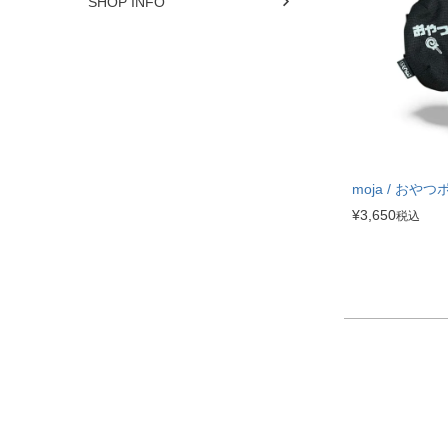
SHOP INFO
moja / おや
¥
3,650
税込