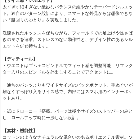
【サイズ感・シルエット】
太すぎず細すぎない絶妙なバランスの緩やかなテーパードシルエッ
ト。独自のパターン設計により、スマートな外見からは想像できな
い『腰回りのゆとり』を実現しました。
洗練されたルックスを保ちながら、フィールドでの足上げや足さば
きの良さを追求。ストレスのない動作性と、デザイン性のあるシル
エットを併せ持ちます。
【ディティール】
・ウエストはゴム＋スピンドルでフィット感を調整可能。リフレク
ター入りのスピンドルを外出しすることでアクセントに。
・通常のパンツよりもワイドサイズのバックポケット。手ぬぐいが
難なくすっぽり入るサイズ感で、内部にはスマホ用のインナーポケ
ットあり。
・裾にドローコード搭載。パーツは極小サイズのストッパーのみと
し、ロールアップ時に干渉しない設計。
【素材・機能性】
コットンのようなナチュラルな風合いのあるポリエステル素材。ソ