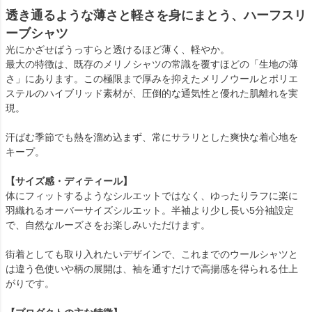
透き通るような薄さと軽さを身にまとう、ハーフスリ
ーブシャツ
光にかざせばうっすらと透けるほど薄く、軽やか。
最大の特徴は、既存のメリノシャツの常識を覆すほどの「生地の薄
さ」にあります。この極限まで厚みを抑えたメリノウールとポリエ
ステルのハイブリッド素材が、圧倒的な通気性と優れた肌離れを実
現。
汗ばむ季節でも熱を溜め込まず、常にサラリとした爽快な着心地を
キープ。
【サイズ感・ディティール】
体にフィットするようなシルエットではなく、ゆったりラフに楽に
羽織れるオーバーサイズシルエット。半袖より少し長い5分袖設定
で、自然なルーズさをお楽しみいただけます。
街着としても取り入れたいデザインで、これまでのウールシャツと
は違う色使いや柄の展開は、袖を通すだけで高揚感を得られる仕上
がりです。