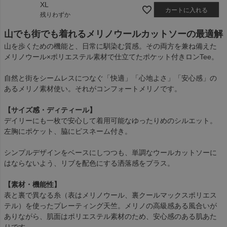
XL
カートに入れる
残りわずか
山でも街でも着れるメリノウールカットソーの最適解
山を歩くための機能と、日常に馴染む質感。その両方を兼ね備えた
メリノウール×ポリエステル素材で仕立てたポケット付きロンTee。
自然と街をシームレスにつなぐ「快適」「心地よさ」「安心感」の
あるメリノ素材使い。それがコンフォートメリノです。
【サイズ感・ディティール】
デイリーにも一枚で安心して着用可能なゆったりめのシルエット。
左胸にポケット、脇にピスネーム付き。
シンプルデザインをベースにしつつも、単調なウールカットソーに
はならないよう、リブを配色にする洒落感をプラス。
【素材・機能性】
表と裏で異なる糸（表はメリノウール、裏クールマックスポリエス
テル）を使ったプレーティング天竺。メリノの高級感ある風合いが
ありながら、肌面はポリエステル素材のため、安心感のある肌あた