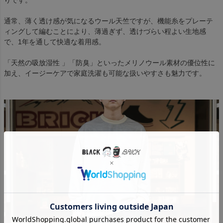
りです。
通常、薄く透け感が気になるウール天竺ですが、機能糸をプレーテ
ィングして編むことにより、薄過ぎず、透けづらい程よい生地感
で、1年を通して快適な着用感。
「天然の吸放湿性 」「防臭」といったメリノウール素材の優位性に
加え、イージーケアで家庭洗濯も可能な扱いやすさも魅力です。