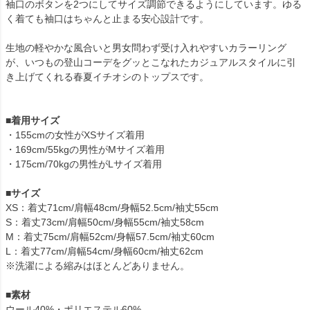
袖口のボタンを2つにしてサイズ調節できるようにしています。ゆる
く着ても袖口はちゃんと止まる安心設計です。
生地の軽やかな風合いと男女問わず受け入れやすいカラーリング
が、いつもの登山コーデをグッとこなれたカジュアルスタイルに引
き上げてくれる春夏イチオシのトップスです。
■着用サイズ
・155cmの女性がXSサイズ着用
・169cm/55kgの男性がMサイズ着用
・175cm/70kgの男性がLサイズ着用
■サイズ
XS：着丈71cm/肩幅48cm/身幅52.5cm/袖丈55cm
S：着丈73cm/肩幅50cm/身幅55cm/袖丈58cm
M：着丈75cm/肩幅52cm/身幅57.5cm/袖丈60cm
L：着丈77cm/肩幅54cm/身幅60cm/袖丈62cm
※洗濯による縮みはほとんどありません。
■素材
ウール40%・ポリエステル60%