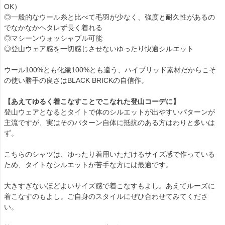
OK）
◎一般的なウール糸と比べて毛羽が少なく、強度と耐久性があるの
でなかなかヘタレず長く着れる
◎マシーンウォッシャブル可能
◎登山ウェア感を一切感じさせないゆったり快適シルエット
ウール100%とも化繊100%とも違う、ハイブリッド素材だからこそ
の使い勝手の良さはBLACK BRICKの自信作。
【
あえてゆるく着こなすことでこなれた登山コーデに
】
登山ウェアとなるとタイトで体のシルエットが出やすいパターンが
主流ですが、実はそのパターン自体に抵抗のある方はわりと多いは
ず。
こちらのシャツは、ゆったり着用いただけるサイズ感で作っている
ため、タイトなシルエットが苦手な方には最適です。
大きすぎないほどよいサイズ感で着こなすもよし。あえてルーズに
着こなすのもよし。ご自身のスタイルにぜひ合わせてみてくださ
い。