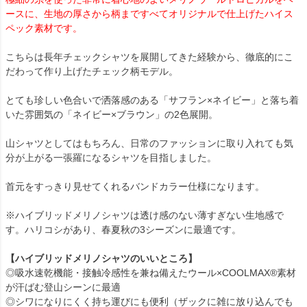
ースに、生地の厚さから柄まですべてオリジナルで仕上げたハイス
ペック素材です。
こちらは長年チェックシャツを展開してきた経験から、徹底的にこ
だわって作り上げたチェック柄モデル。
とても珍しい色合いで洒落感のある「サフラン×ネイビー」と落ち着
いた雰囲気の「ネイビー×ブラウン」の2色展開。
山シャツとしてはもちろん、日常のファッションに取り入れても気
分が上がる一張羅になるシャツを目指しました。
首元をすっきり見せてくれるバンドカラー仕様になります。
※ハイブリッドメリノシャツは透け感のない薄すぎない生地感で
す。ハリコシがあり、春夏秋の3シーズンに最適です。
【ハイブリッドメリノシャツのいいところ】
◎吸水速乾機能・接触冷感性を兼ね備えたウール×COOLMAX®素材
が汗ばむ登山シーンに最適
◎シワになりにくく持ち運びにも便利（ザックに雑に放り込んでも