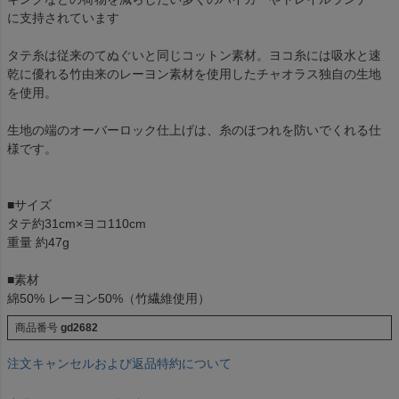
に支持されています
タテ糸は従来のてぬぐいと同じコットン素材。ヨコ糸には吸水と速
乾に優れる竹由来のレーヨン素材を使用したチャオラス独自の生地
を使用。
生地の端のオーバーロック仕上げは、糸のほつれを防いでくれる仕
様です。
■サイズ
タテ約31cm×ヨコ110cm
重量 約47g
■素材
綿50% レーヨン50%（竹繊維使用）
商品番号
gd2682
注文キャンセルおよび返品特約について