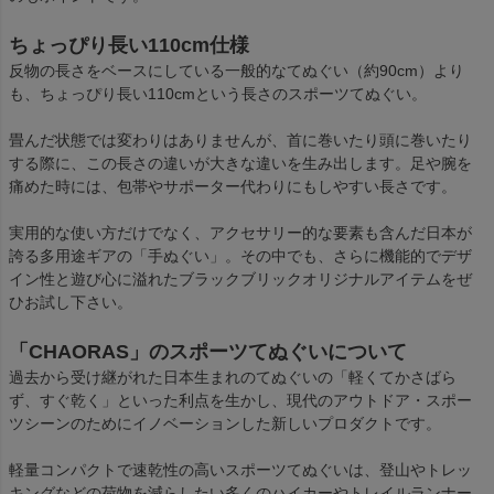
ちょっぴり長い110cm仕様
反物の長さをベースにしている一般的なてぬぐい（約90cm）より
も、ちょっぴり長い110cmという長さのスポーツてぬぐい。
畳んだ状態では変わりはありませんが、首に巻いたり頭に巻いたり
する際に、この長さの違いが大きな違いを生み出します。足や腕を
痛めた時には、包帯やサポーター代わりにもしやすい長さです。
実用的な使い方だけでなく、アクセサリー的な要素も含んだ日本が
誇る多用途ギアの「手ぬぐい」。その中でも、さらに機能的でデザ
イン性と遊び心に溢れたブラックブリックオリジナルアイテムをぜ
ひお試し下さい。
「CHAORAS」のスポーツてぬぐいについて
過去から受け継がれた日本生まれのてぬぐいの「軽くてかさばら
ず、すぐ乾く」といった利点を生かし、現代のアウトドア・スポー
ツシーンのためにイノベーションした新しいプロダクトです。
軽量コンパクトで速乾性の高いスポーツてぬぐいは、登山やトレッ
キングなどの荷物を減らしたい多くのハイカーやトレイルランナー