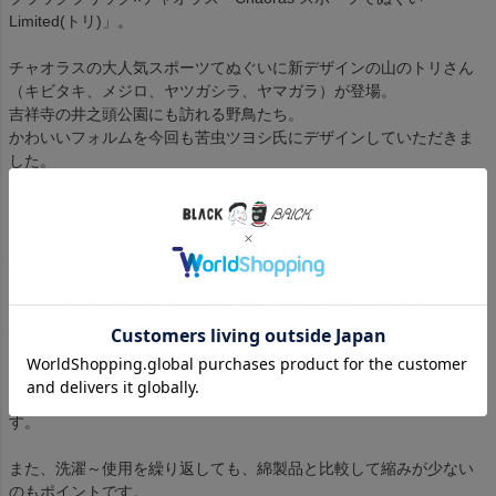
Limited(トリ)」。
チャオラスの大人気スポーツてぬぐいに新デザインの山のトリさん
（キビタキ、メジロ、ヤツガシラ、ヤマガラ）が登場。
吉祥寺の井之頭公園にも訪れる野鳥たち。
かわいいフォルムを今回も苦虫ツヨシ氏にデザインしていただきま
した。
ぜひ、みなさんのてぬぐいコレクションに加えてください。
綿100%にはない速乾性と伸縮性
スポーツてぬぐいの特徴として挙げられるのが、コットンとレーヨ
ン混紡の素材を使用している点。竹由来のレーヨン繊維との混紡素
材を使う事で、綿製品にはない速乾性と適度な伸縮性を備えていま
す。
汗をしっかり拭いた後は、ザックに吊るしておけば素早く乾きま
す。
また、洗濯～使用を繰り返しても、綿製品と比較して縮みが少ない
のもポイントです。