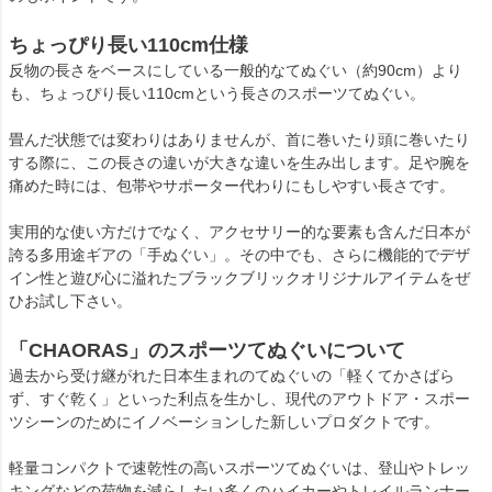
ちょっぴり長い110cm仕様
反物の長さをベースにしている一般的なてぬぐい（約90cm）より
も、ちょっぴり長い110cmという長さのスポーツてぬぐい。
畳んだ状態では変わりはありませんが、首に巻いたり頭に巻いたり
する際に、この長さの違いが大きな違いを生み出します。足や腕を
痛めた時には、包帯やサポーター代わりにもしやすい長さです。
実用的な使い方だけでなく、アクセサリー的な要素も含んだ日本が
誇る多用途ギアの「手ぬぐい」。その中でも、さらに機能的でデザ
イン性と遊び心に溢れたブラックブリックオリジナルアイテムをぜ
ひお試し下さい。
「CHAORAS」のスポーツてぬぐいについて
過去から受け継がれた日本生まれのてぬぐいの「軽くてかさばら
ず、すぐ乾く」といった利点を生かし、現代のアウトドア・スポー
ツシーンのためにイノベーションした新しいプロダクトです。
軽量コンパクトで速乾性の高いスポーツてぬぐいは、登山やトレッ
キングなどの荷物を減らしたい多くのハイカーやトレイルランナー