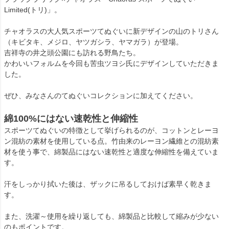
Limited(トリ)」。
チャオラスの大人気スポーツてぬぐいに新デザインの山のトリさん
（キビタキ、メジロ、ヤツガシラ、ヤマガラ）が登場。
吉祥寺の井之頭公園にも訪れる野鳥たち。
かわいいフォルムを今回も苦虫ツヨシ氏にデザインしていただきま
した。
ぜひ、みなさんのてぬぐいコレクションに加えてください。
綿100%にはない速乾性と伸縮性
スポーツてぬぐいの特徴として挙げられるのが、コットンとレーヨ
ン混紡の素材を使用している点。竹由来のレーヨン繊維との混紡素
材を使う事で、綿製品にはない速乾性と適度な伸縮性を備えていま
す。
汗をしっかり拭いた後は、ザックに吊るしておけば素早く乾きま
す。
また、洗濯～使用を繰り返しても、綿製品と比較して縮みが少ない
のもポイントです。