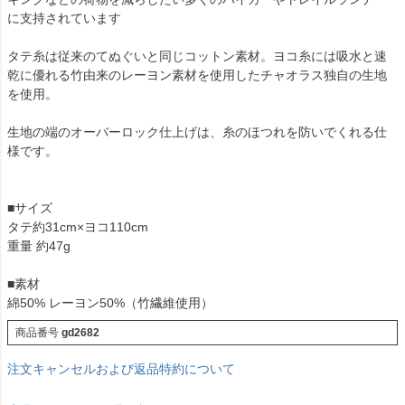
に支持されています
タテ糸は従来のてぬぐいと同じコットン素材。ヨコ糸には吸水と速
乾に優れる竹由来のレーヨン素材を使用したチャオラス独自の生地
を使用。
生地の端のオーバーロック仕上げは、糸のほつれを防いでくれる仕
様です。
■サイズ
タテ約31cm×ヨコ110cm
重量 約47g
■素材
綿50% レーヨン50%（竹繊維使用）
商品番号
gd2682
注文キャンセルおよび返品特約について