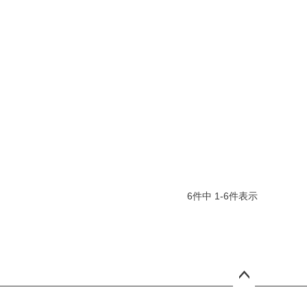
6
件中
1
-
6
件表示
ペー