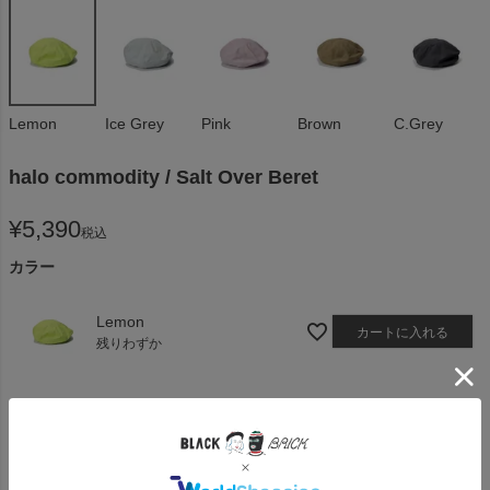
Lemon
Ice Grey
Pink
Brown
C.Grey
halo commodity / Salt Over Beret
¥
5,390
税込
カラー
Lemon
カートに入れる
残りわずか
Ice Grey
カートに入れる
残りわずか