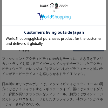
L
入荷お知らせ
在庫切れ
Black
S
入荷お知らせ
在庫切れ
M
入荷お知らせ
在庫切れ
L
入荷お知らせ
在庫切れ
ファッションとアクティビティの融合をテーマに、古き良きアメリ
カントラッドを感じるアイビースタイルをモチーフにしたアクティ
ビティウェア。カレッジロゴをアレンジしたグラフィックと袖のラ
インがアイビーテイストを感じさせるドライ T シャツ。
日本製のオリジナルボディは、アクティビティとタウンユースの両
方にほどよくフィットするレギュラータイプ。裾にはスリットが入
り、背面が長いクラシカルなディティール。胸元にはヴィンテージ
のカレッジロゴをモチーフとしたグラフィック。袖のラインがスポ
ーティーさを高めている。