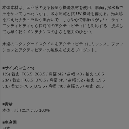
本体素材は、凹凸感のある軽量な機能素材を使用。肌面は撥水糸で
汗をかいてもべたつかず、吸水速乾と抗 UV 機能を備える。光沢感
を抑えたナチュラルな風合いで、しなやかで肌触りがよい。ライト
アクティビティから長時間のアクティビティにも対応する。洗濯し
ても早く乾くメンテナンスのよさも魅力のひとつ。
永遠のスタンダードスタイルをアクティビティにミックス。ファッ
ションとアクティビティの垣根を超えるプロダクト。
■
サイズ
(単位 cm)
1(S) 着丈 :F66.5_B68.5 / 肩幅 :42 / 身幅 :49 / 袖丈 :18.5
2(M) 着丈 :F68.5_B70.5 / 肩幅 :45 / 身幅 :52 / 袖丈 :19.5
3(L) 着丈 :F70.5_B72.5 / 肩幅 :48 / 身幅 :55 / 袖丈 :20.5
■
素材
本体 : ポリエステル 100%
■
生産国
日本