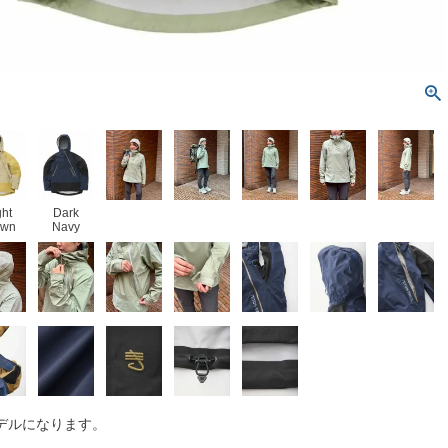
ght
Dark
own
Navy
デルになります。