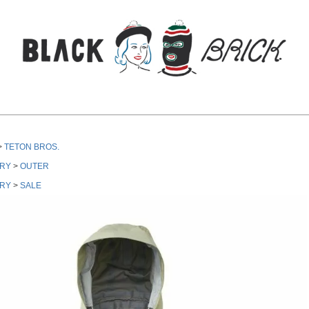
検索
TETON BROS.
RY
OUTER
RY
SALE