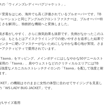
スの「ウィメンズレディーバグジャケット」。
ド受賞をはじめ、海外でも高く評価されているプルオーバーです。TB
ベンチレーションと同じアングルのフロントファスナーは、プルオーバー特
くさを解消し、独創的な機能へと変換しました。
脱ぎ着がしやすく、さらに換気効果も抜群です。先例がなかったこのユ
ンは、もともとはアイスクライミングでの使いやすさを追求した結果で
センターに硬いファスナーがないためにしなやかな着心地が実現。さま
ーアクティビティで愛用されています。
Täsmä」をマッピング。メインボディにはしなやかな50デニールスト
採用の「Täsmä」、肩やウェストなどのクリティカルエリアにはTB
じ高強度なメカニカルストレッチナイロンの「Täsmä」を配して強度と耐
ます。
 JACKET」の機能はそのままに女性の体型に合わせてサイジングを見直し
WS LADY BUG JACKET」です。
性がLサイズ着用