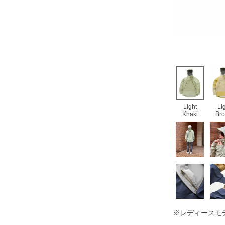
Light
Li
Khaki
Br
※レディースモ