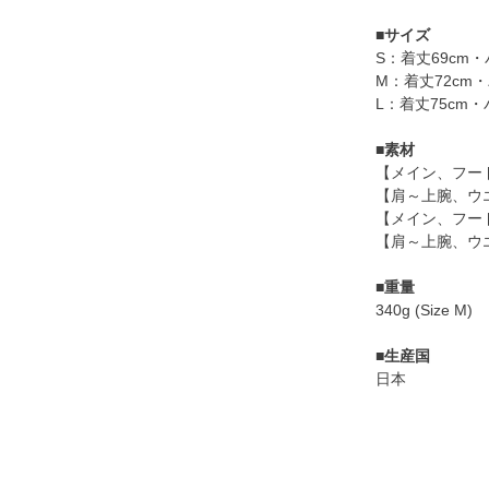
■
サイズ
S：着丈69cm・
M：着丈72cm・
L：着丈75cm・
■
素材
【メイン、フード部
【肩～上腕、ウエス
【メイン、フード
【肩～上腕、ウエ
■
重量
340g (Size M)
■
生産国
日本