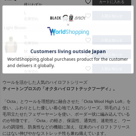
カートに入れる
残りわずか
L
入荷お知らせ
在庫切れ
Light Brown
S
入荷お知らせ
在庫切れ
M
入荷お知らせ
在庫切れ
L
入荷お知らせ
在庫切れ
ウールを活かした人気のハイロフトシリーズ
ティートンブロスの「オクタハイロフトテックフーディ」。
「Octa」とウールを理想的に融合させた「Octa Wool High Loft」を
使い、ふわりとした優しい着心地で人気のシリーズ。羽毛のように
毛羽立たせたフェザーヤーンを使い、ボーダー状に編み込んでいる
のが特徴です。「Octa」の軽さ、保温性、通気性、速乾性と、ウー
ルの調湿性、防臭性などの機能に加え、従来のハイロフトフリース
にはない伸びやかなストレッチ性も兼ね備えています。