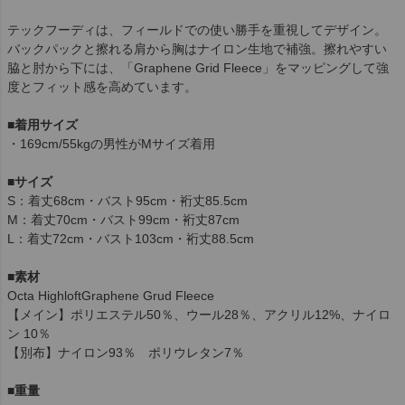
テックフーディは、フィールドでの使い勝手を重視してデザイン。
バックパックと擦れる肩から胸はナイロン生地で補強。擦れやすい
脇と肘から下には、「Graphene Grid Fleece」をマッピングして強
度とフィット感を高めています。
■着用サイズ
・169cm/55kgの男性がMサイズ着用
■
サイズ
S：着丈68cm・バスト95cm・裄丈85.5cm
М：着丈70cm・バスト99cm・裄丈87cm
L：着丈72cm・バスト103cm・裄丈88.5cm
■
素材
Octa HighloftGraphene Grud Fleece
【メイン】ポリエステル50％、ウール28％、アクリル12%、ナイロ
ン 10％
【別布】ナイロン93％ ポリウレタン7％
■
重量