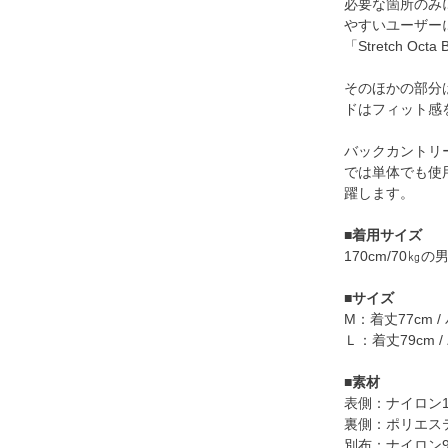
必要な箇所のみ
やすいユーザー
「Stretch Oct
そのほかの部分
ドはフィット感
バックカントリ
では単体でも使
躍します。
■
着用サイズ
170cm/70㎏
■
サイズ
M：着丈77cm / 
Ｌ：着丈79cm / 
■
素材
表側：ナイロン100％
裏側：ポリエステル10
別布：ナイロン