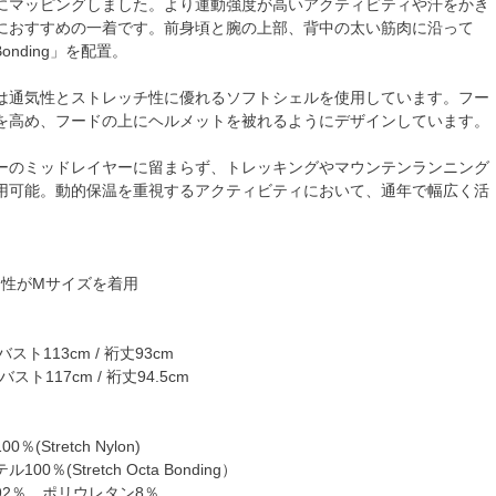
にマッピングしました。より運動強度が高いアクティビティや汗をかき
におすすめの一着です。前身頃と腕の上部、背中の太い筋肉に沿って
a Bonding」を配置。
は通気性とストレッチ性に優れるソフトシェルを使用しています。フー
を高め、フードの上にヘルメットを被れるようにデザインしています。
ーのミッドレイヤーに留まらず、トレッキングやマウンテンランニング
用可能。動的保温を重視するアクティビティにおいて、通年で幅広く活
の男性がМサイズを着用
バスト113cm / 裄丈93cm
バスト117cm / 裄丈94.5cm
(Stretch Nylon)
0％(Stretch Octa Bonding）
92％、ポリウレタン8％