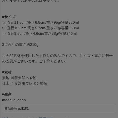
オイル等でのお手入れは不要です。
■サイズ
大 直径11.5cm/高さ6.8cm/重さ95g/容量520ml
中 直径10.5cm/高さ5.7cm/重さ77g/容量360ml
小 直径9.5cm/高さ4.6cm/重さ38g/容量240ml
3点合計の重さ約210g
※天然素材を使用した手作りの製品ですので、サイズ・重さに若干
の差異がございます。ご了承ください。
■素材
素地 国産天然木 (栓）
仕上げ 食器用ウレタン塗装
■生産
made in japan
商品番号
gd1181