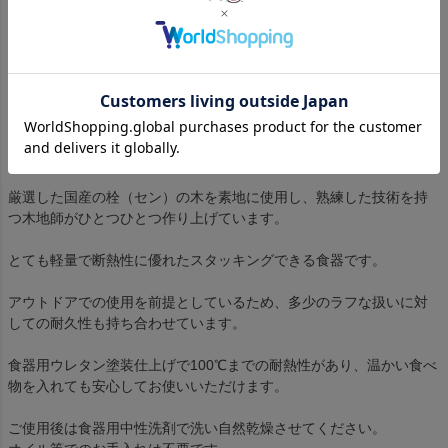
Black
入荷お知らせ
在庫切れ
OUT OF STOCK
アウトドアの食事をよりおいしく。美しく軽く使いやすい「山のう
つわ」を石川県山中塗りの職人とコラボレーションで作りました。
厳選した国産の栓（セン）の木を素地に使用し、熟練した技術を持
つ木地師がひとつひとつ作り上げています。
とても軽量で断熱性に優れたスタッキングできる食器です。
アウトドアでの使用を前提としているため、多少のラフな扱いに対
しての耐久性も持ち合わせています。
食器用ウレタン塗装仕上げで100℃までの耐熱性があり、温かい食べ
物を入れても安心してお使いいただけます。
ご使用後は食器用中性洗剤で洗い自然乾燥させてください。