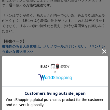
節は上手く水分を逃がします。保温性と通気性をバランス良く保
つ、通年使える万能な繊維です。
リネンはフシが多く、糸の太さが均一でない為、色ムラや編みムラ
が出やすく、1枚1枚違う表情に仕上がります。これらはデメリット
ではなく、リネンの持つ特性だと捉え、独特な雰囲気をお楽しみく
ださい。
【特集ページ】
機能性のある天然素材は、メリノウールだけじゃない。リネンとい
う新たな選択肢 >>>