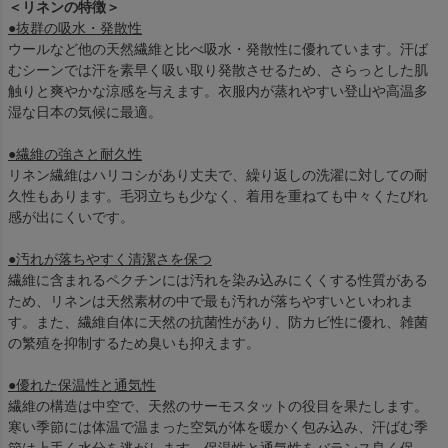
＜リネンの特徴＞
●抜群の吸水・発散性
ウールなど他の天然繊維と比べ吸水・発散性に優れています。汗ば
むシーンでは汗を素早く吸い取り発散させるため、さらっとした肌
触りと爽やかな涼感を与えます。衣服内が蒸れやすい登山や高温多
湿な日本の気候に最適。
●繊維の強さと耐久性
リネン繊維はハリコシがあり丈夫で、繰り返しの洗濯に対しての耐
久性もあります。毛羽立ちも少なく、着用を重ねても中々くたびれ
感が出にくいです。
●汚れが落ちやすく清潔さを保つ
繊維に含まれるペクチンには汚れを染み込みにくくする性質がある
ため、リネンは天然素材の中で最も汚れが落ちやすいといわれま
す。また、繊維自体に天然の抗菌性があり、防カビ性に優れ、雑菌
の繁殖を抑制するため臭いも抑えます。
●優れた保温性と通気性
繊維の構造は中空で、天然のサーモスタットの役目を果たします。
寒い季節には体温で温まった空気が体を暖かく包み込み、汗ばむ季