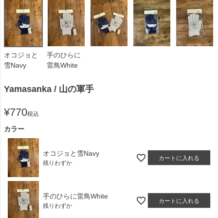
オコジョと
手のひらに
雪Navy
雷鳥White
Yamasanka / 山の軍手
¥
770
税込
カラー
オコジョと雪Navy
カートに入れる
残りわずか
手のひらに雷鳥White
カートに入れる
残りわずか