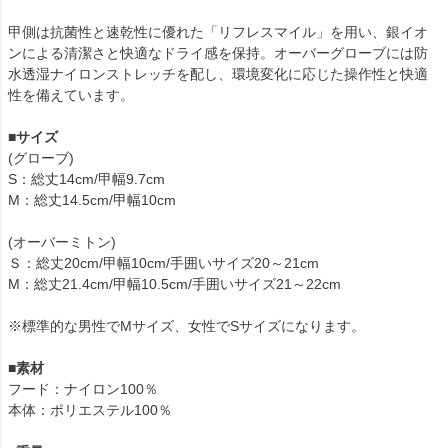
甲側は抗菌性と速乾性に優れた「リフレスマイル」を用い、銀イオ
ンによる清潔さと快適なドライ感を保持。オーバーグローブには防
水透湿ナイロンストレッチを配し、環境変化に応じた操作性と快適
性を備えています。
■
サイズ
(グローブ)
S：総丈14cm/甲幅9.7cm
M：総丈14.5cm/甲幅10cm
(オーバーミトン)
Ｓ：総丈20cm/甲幅10cm/手囲いサイズ20～21cm
М：総丈21.4cm/甲幅10.5cm/手囲いサイズ21～22cm
※標準的な男性でMサイズ、女性でSサイズになります。
■
素材
フード：ナイロン100％
本体：ポリエステル100％