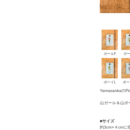
ガールF
ガー
ボーイL
ボー
YamasankaのPi
山ガール＆山ボー
■
サイズ
約3cm×４cm