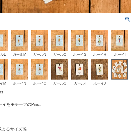
ルL
ガールM
ガールN
ガールO
ボーイG
ボーイH
ボーイI
イM
ボーイN
ボーイO
ガールG
ガールI
ボーイJ
ns
イをモチーフのPins。
に収まるサイズ感