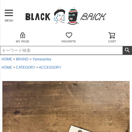
MENU
MY PAGE
FAVORITE
CART
HOME
BRAND
Yamasanka
HOME
CATEGORY
ACCESSORY