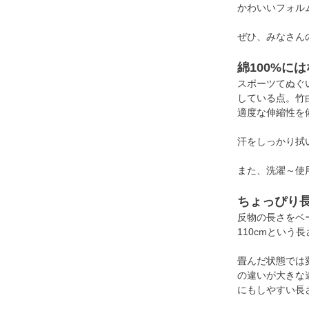
かわいいフォル
ぜひ、みなさん
綿100%に
スポーツてぬぐ
している点。竹
適度な伸縮性を
汗をしっかり拭
また、洗濯～使
ちょっぴり長
反物の長さをベ
110cmという
畳んだ状態では
の違いが大きな
にもしやすい長