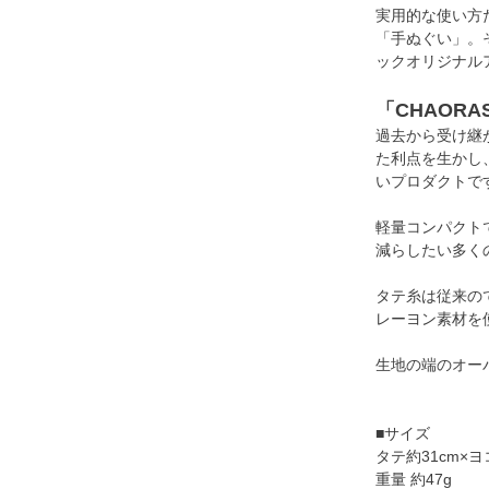
実用的な使い方
「手ぬぐい」。
ックオリジナル
「CHAOR
過去から受け継
た利点を生かし
いプロダクトで
軽量コンパクト
減らしたい多く
タテ糸は従来の
レーヨン素材を
生地の端のオー
■サイズ
タテ約31cm×ヨコ
重量 約47g