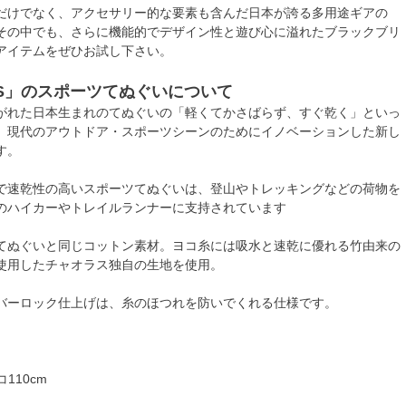
だけでなく、アクセサリー的な要素も含んだ日本が誇る多用途ギアの
その中でも、さらに機能的でデザイン性と遊び心に溢れたブラックブリ
アイテムをぜひお試し下さい。
AS」のスポーツてぬぐいについて
がれた日本生まれのてぬぐいの「軽くてかさばらず、すぐ乾く」といっ
、現代のアウトドア・スポーツシーンのためにイノベーションした新し
す。
で速乾性の高いスポーツてぬぐいは、登山やトレッキングなどの荷物を
のハイカーやトレイルランナーに支持されています
てぬぐいと同じコットン素材。ヨコ糸には吸水と速乾に優れる竹由来の
使用したチャオラス独自の生地を使用。
バーロック仕上げは、糸のほつれを防いでくれる仕様です。
110cm