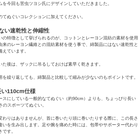
ムを今回も苦虫ツヨシ氏にデザインしていただきました。
のてぬぐいコレクションに加えてください。
はない速乾性と伸縮性
いの特徴として挙げられるのが、コットンとレーヨン混紡の素材を使用
由来のレーヨン繊維との混紡素材を使う事で、綿製品にはない速乾性と
備えています。
いた後は、ザックに吊るしておけば素早く乾きます。
用を繰り返しても、綿製品と比較して縮みが少ないのもポイントです。
い110cm仕様
ースにしている一般的なてぬぐい（約90cm）よりも、ちょっぴり長い
長さのスポーツてぬぐい。
変わりはありませんが、首に巻いたり頭に巻いたりする際に、この長さ
違いを生み出します。足や腕を痛めた時には、包帯やサポーター代わり
さです。