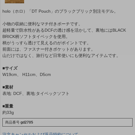
holo（ホロ）「DT Pouch」のブラックブリック別注モデル。
小物の収納に便利なマチ付きポーチです。
超軽量で防水性があるDCFの透け感を活かして、裏地にはBLACK
BRICK柄ソフトタイベックを使用。
柄がうっすら透けて見えるのがポイントです。
前面には、ファスナー付きポケットがあります。
山だけではなく、旅行など日常使いにも便利なアイテムです。
■
サイズ
W19cm、 H11cm、D5cm
■
素材
表地: DCF、裏地:タイベックソフト
■
重量
約33g
商品番号
gd2705
注文キャンセルおよび返品特約について