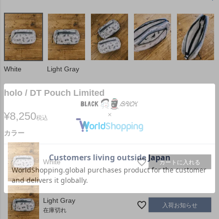
White
Light Gray
holo / DT Pouch Limited
¥
8,250
税込
カラー
White
カートに入れる
Light Gray
入荷お知らせ
在庫切れ