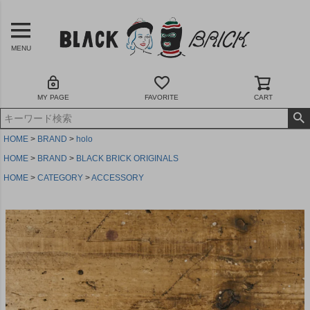
MENU
MY PAGE
FAVORITE
CART
HOME
BRAND
holo
HOME
BRAND
BLACK BRICK ORIGINALS
HOME
CATEGORY
ACCESSORY