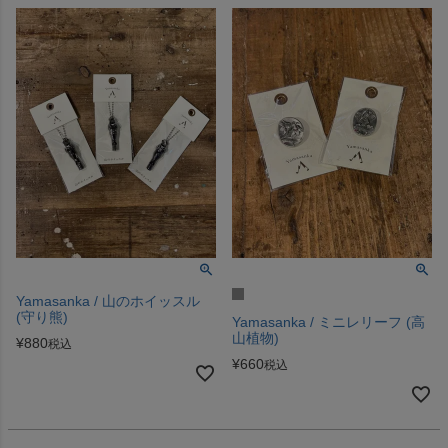
Yamasanka / 山のホイッスル
(守り熊)
Yamasanka / ミニレリーフ (高
山植物)
¥
880
税込
¥
660
税込