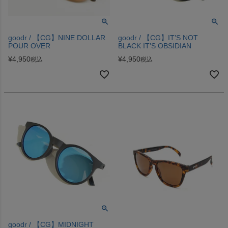
goodr / 【CG】NINE DOLLAR
goodr / 【CG】IT’S NOT
POUR OVER
BLACK IT’S OBSIDIAN
¥
4,950
¥
4,950
税込
税込
goodr / 【CG】MIDNIGHT