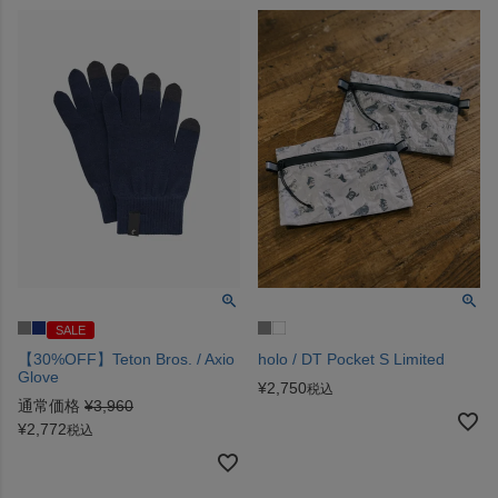
SALE
【30%OFF】Teton Bros. / Axio
holo / DT Pocket S Limited
Glove
¥
2,750
税込
通常価格
¥
3,960
¥
2,772
税込