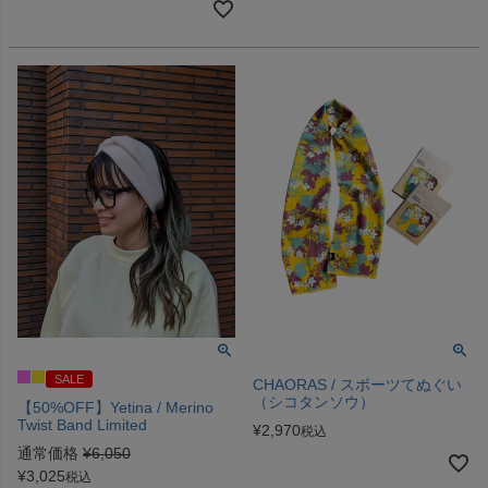
SALE
CHAORAS / スポーツてぬぐい
（シコタンソウ）
【50%OFF】Yetina / Merino
Twist Band Limited
¥
2,970
税込
通常価格
¥
6,050
¥
3,025
税込