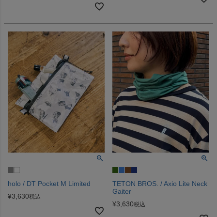
holo / DT Pocket M Limited
TETON BROS. / Axio Lite Neck
Gaiter
¥
3,630
税込
¥
3,630
税込