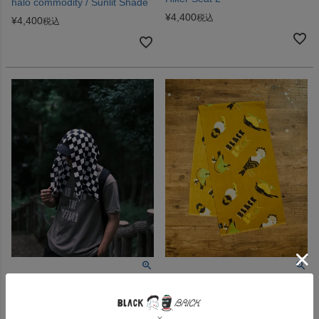
halo commodity / Sunlit Shade
¥
4,400
税込
¥
4,400
税込
XXXXXSENSE / TENUGUI
BLACK BRICK ORIGINALS /
TOWEL 注染 市松
Chaoras スポーツてぬぐい
Limited（トリ）
¥
3,960
税込