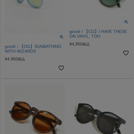
goodr / 【CG】I HAVE THESE
ON VINYL, TOO
¥
4,950
税込
goodr / 【OG】SUNBATHING
WITH WIZARDS
¥
4,950
税込