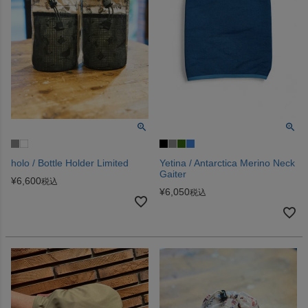
holo / Bottle Holder Limited
Yetina / Antarctica Merino Neck
Gaiter
¥
6,600
税込
¥
6,050
税込