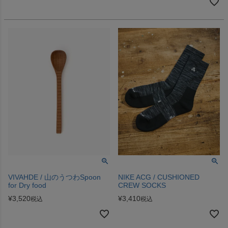
VIVAHDE / 山のうつわSpoon
NIKE ACG / CUSHIONED
for Dry food
CREW SOCKS
¥
3,520
¥
3,410
税込
税込