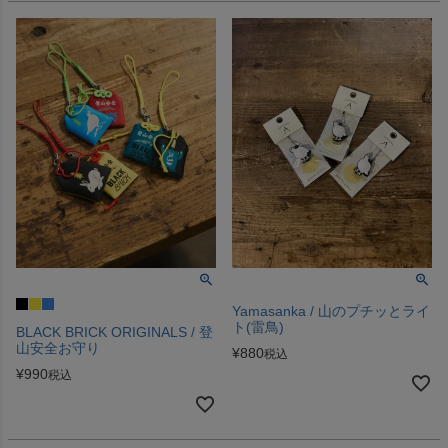
Yamasanka / 山のプチッとライ
ト(雷鳥)
BLACK BRICK ORIGINALS / 登
山安全お守り
¥
880
税込
¥
990
税込