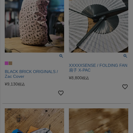
XXXXXSENSE / FOLDING FAN
扇子 X-PAC
BLACK BRICK ORIGINALS /
Zac Cover
¥
8,800
税込
¥
9,130
税込