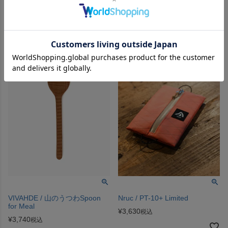
¥
3,740
税込
VIVAHDE / 山のうつわSpoon
Nruc / PT-10+ Limited
for Meal
¥
3,630
税込
¥
3,740
税込