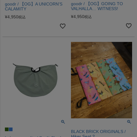
goodr / 【OG】GOING TO
goodr / 【OG】A UNICORN'S
VALHALLA… WITNESS!
CALAMITY
¥
4,950
¥
4,950
税込
税込
BLACK BRICK ORIGINALS /
Hiker Seat 2