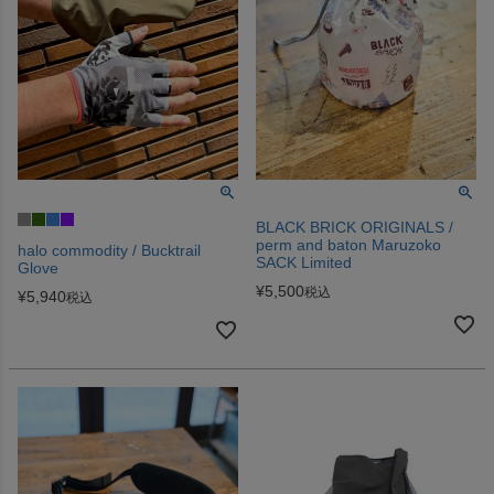
BLACK BRICK ORIGINALS /
perm and baton Maruzoko
halo commodity / Bucktrail
SACK Limited
Glove
¥
5,500
税込
¥
5,940
税込