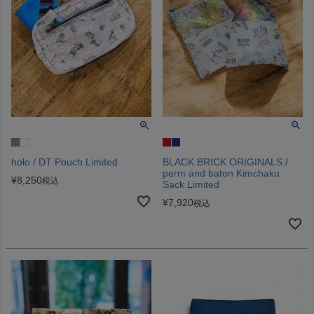
holo / DT Pouch Limited
BLACK BRICK ORIGINALS /
perm and baton Kimchaku
¥
8,250
税込
Sack Limited
¥
7,920
税込