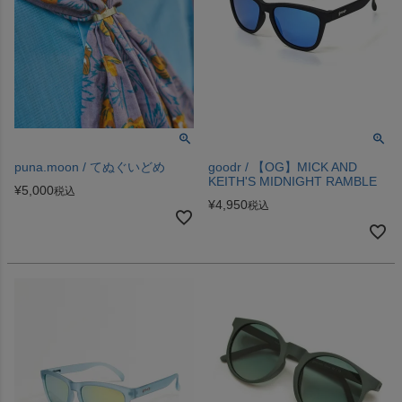
puna.moon / てぬぐいどめ
goodr / 【OG】MICK AND
KEITH'S MIDNIGHT RAMBLE
¥
5,000
税込
¥
4,950
税込