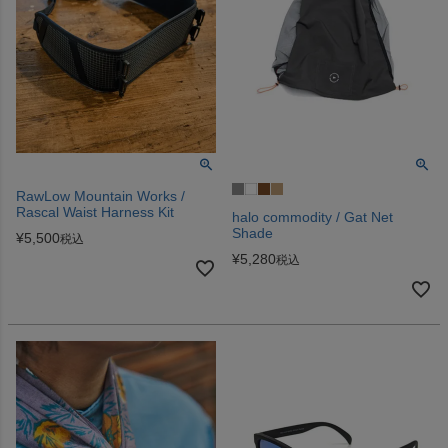
RawLow Mountain Works /
Rascal Waist Harness Kit
halo commodity / Gat Net
Shade
¥
5,500
税込
¥
5,280
税込