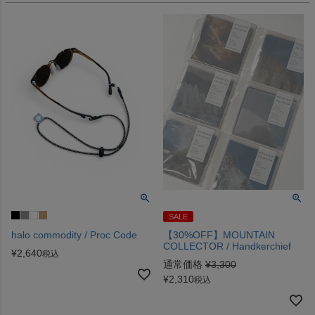
SALE
halo commodity / Proc Code
【30%OFF】MOUNTAIN
COLLECTOR / Handkerchief
¥
2,640
税込
通常価格
¥
3,300
¥
2,310
税込