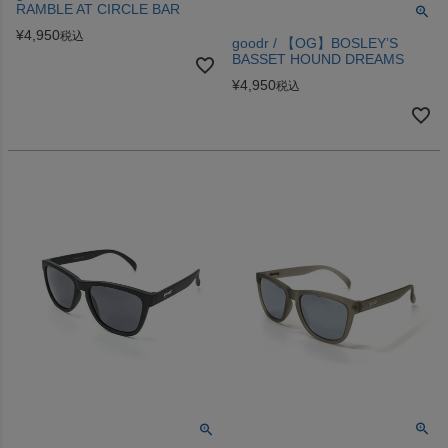
RAMBLE AT CIRCLE BAR
¥
4,950
税込
goodr / 【OG】BOSLEY’S
BASSET HOUND DREAMS
¥
4,950
税込