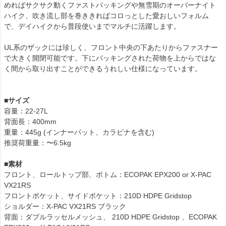
めればサクサク動くファストパッキングや無雪期のオーバーナイト
ハイク、吹き流し部を巻ききればコロっとした愛おしいフォルム
で、デイハイクから普段使いまでマルチに活躍します。
UL系のザックには珍しく、フロント中央の下あたりからファスナー
で大きく開閉可能です。下にパッキングされた荷物を上からではな
く間から取り出すことができるうれしい仕様になっています。
■サイズ
容量：22-27L
背面長：400mm
重量：445g (インナーパット、カラビナを含む)
推奨荷重量：〜6.5kg
■素材
フロント、ロールトップ部、ボトム：ECOPAK EPX200 or X-PAC
VX21RS
フロントポケット、サイドポケット：210D HDPE Gridstop
ショルダー：X-PAC VX21RS ブラック
背面：ダブルラッセルメッシュ、 210D HDPE Gridstop 、ECOPAK