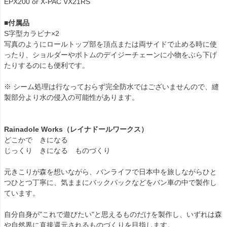
EPX200 or X-PAC VX21RS
■付属品
S字型カラビナ×2
写真のようにロールトップ部を頂点または両サイドで止める時に使
ったり、ショルダーやボトムのデイジーチェーンに小物をぶら下げ
たりするのにも便利です。
※ シーム処理は行なっておらず完全防水ではございませんので、縫
製部分より水の侵入の可能性があります。
Rainadole Works（レイナドールワークス）
どこかで きになる
じっくり きになる ものづくり
元きこりが森を想いながら、バンライフで日本中を旅しながらひと
つひとつ丁寧に、気ままにバックパックなどをバン車の中で製作し
ています。
自分自身が"これで遊びたい"と思えるものだけを製作し、いずれは森
や自然界に直接還元されるものづくりを目指します。