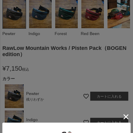
Pewter
Indigo
Forest
Red Been
RawLow Mountain Works / Pisten Pack（BOGEN
edition）
¥
7,150
税込
カラー
Pewter
カートに入れる
残りわずか
Indigo
カートに入れる
残りわずか