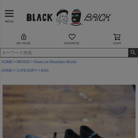
MENU
MY PAGE
FAVORITE
CART
HOME
BRAND
RawLow Mountain Works
HOME
CATEGORY
BAG