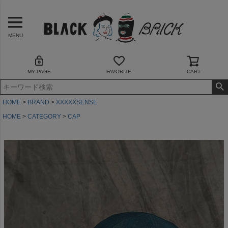
MENU
MY PAGE
FAVORITE
CART
HOME
BRAND
XXXXXSENSE
HOME
CATEGORY
CAP