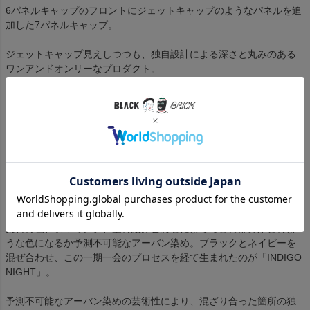
6パネルキャップのフロントにジェットキャップのようなパネルを追
加した7パネルキャップ。
ジェットキャップ見えしつつも、独自設計による深さと丸みのある
ワンアンドオンリーなプロダクト。
生地には、メリノウール100%のリップストップを採用。ウールの上
品な質感にミリタリーの雰囲気が掛け合わさった存在感を放つ。
そんなリップメリノにアーバン染めという画期的な挑戦を敢行。
〈
アーバン染めとは
〉
ウール素材に対応した自然な流し染め加工。単色から複数色まで配
色が可能で、世界に2つとないオリジナルの染め加工。
染料の色、タイミング、量の組み合わせによってどの部分がどのよ
うな色になるか予測不可能なアーバン染め。ブラックとネイビーを
混ぜ合わせ、この一期一会のプロセスを経て生まれたのが「INDIGO
NIGHT」。
予測不可能なアーバン染めの芸術性により、混ざり合った箇所の独