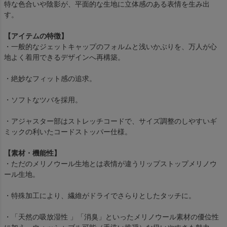
特な色合いや陰影が、平面的な生地に立体感のある表情を生み出
す。
【アイテムの特徴】
・一般的なジェットキャップのフォルムと浅いかぶりを、万人が心
地よく着用できるデザインへ再構築。
・絶妙なフィット感の追求。
・ソフトなツバを採用。
・アジャスター部はストレッチコードで、サイズ調整のしやすいギ
ミックの利いたコードストッパー仕様。
【素材・機能性】
・ただのメリノウール生地とは表情が違うリップストップメリノウ
ール生地。
・特殊加工により、繊維がドライでさらりとしたタッチに。
・「天然の吸放湿性 」「消臭」といったメリノウール素材の優位性