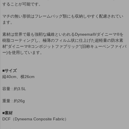
することが可能です。
マチの無い形状はフレームバッグ類にも収納しやすく配慮されてい
ます。
素材は世界で最も強靭な繊維といわれるDyneema®/ダイニーマ®を
樹脂コーティングし、極薄のフィルム状に仕上げた超軽量の防水素
材"ダイニーマ®コンポジットファブリック"(旧称キューベンファイバ
ー)を使用しています。
■サイズ
縦40cm、横26cm
容量 : 約3.5L
重量 : 約26g
■素材
DCF（Dyneema Conposite Fabric）