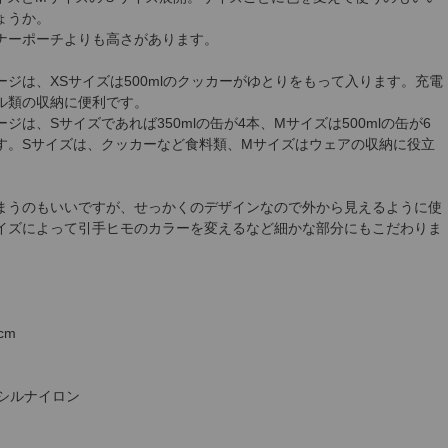
ょうか。
ナーポーチよりも高さがあります。
ージは、XSサイズは500mlのクッカーがゆとりをもって入ります。充電
ル類の収納に便利です。
ジは、Sサイズであれば350mlの缶が4本、Mサイズは500mlの缶が6
す。Sサイズは、クッカーなど食料類、Mサイズはウェアの収納に役立
まうのもいいですが、せっかくのデザインなので外から見えるように使
イズによって引手ヒモのカラーを変えるなど細かな部分にもこだわりま
cm
ラシルナイロン