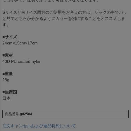
では小さく、仕切りがうまく可変できなくなります。
SサイズとMサイズ両方のご使用をお考えの方は、ザックの中でパッ
と見てどちらか分かるようにカラーを別にすることをオススメしま
す。
■
サイズ
24cm×15cm×17cm
■
素材
40D PU coated nylon
■
重量
28g
■
生産国
日本
商品番号
gd2504
注文キャンセルおよび返品特約について