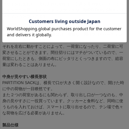
デザインしました。出し入れしやすく、中身が見やすい。そしてパ
ッキングが容易。そんなスタッフサックが、PARTITION SACK / パ
ーティションサックです。
可変する「間仕切り」
PARTITION SACKの荷室中央には、曖昧な「間仕切り/ パーティショ
ン」が設計されています。
それを左右に動かすことによって、一荷室になったり、二荷室に可
変させることができます。間仕切りにはマチがついているので、一
荷室にしたときも、側面の布にピッタリとくっつきますので、総容
量は変わることはありません。
中身が見やすい横長形状
PARTITION SACKは、横長で口が大きく開く設計なので、開けた時
に中の荷物が一目瞭然です。
また２つの荷室があるにも関わらず、取り出し口が一つなのも、中
身の見やすさに一役買っています。クッカーと食料など、同時に使
うものを入れておけば、スマートに取り出せるので、テン場で色々
な荷物を広げる必要がありません。
製品仕様