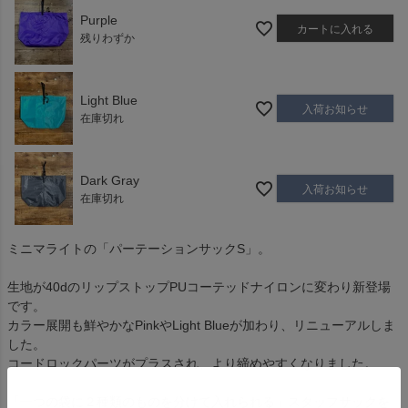
Purple
カートに入れる
残りわずか
Light Blue
入荷お知らせ
在庫切れ
Dark Gray
入荷お知らせ
在庫切れ
ミニマライトの「パーテーションサックS」。
生地が40dのリップストップPUコーテッドナイロンに変わり新登場
です。
カラー展開も鮮やかなPinkやLight Blueが加わり、リニューアルしま
した。
コードロックパーツがプラスされ、より締めやすくなりました。
「一つの袋に２種類のものを分けて入れられる」スタッフサックを