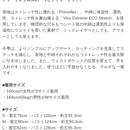
表地はストレッチ性に優れる「Primeflex」。中綿に保温性、通気
性、ストレッチ性を兼ね備える「Vivo Extreme ECO Stretch」を使
用しています。物理的な穴をもつシート状の中綿は通気性よりも保
温性にウェイトを置いた素材で、ミッドレイヤーとしても、アウタ
ーとしても使えます。
今季は、よりシンプルにアップデート。カッティングを見直してス
テッチを減らし、表地と中綿それぞれがもつストレッチ性を最大限
に引き出しました。また、ウェストポケットの位置を変えて、手を
入れやすくなりました。使うほどに手放せなくなる、マルチな一着
です。
■
着用サイズ
・160cmの女性がSサイズ着用
・169cm/55kgの男性がMサイズ着用
■
サイズ
S：着丈78cm・バスト120cm・裄丈91.3cm
М：着丈80cm・バスト124cm・裄丈93.3cm
L：着丈82cm・バスト128cm・裄丈95.3cm