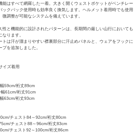
機能はすべて網羅した一着。大きく開くウェストポケットがベンチレー
バックパック使用時も効率良く換気します。ヘルメット着用時でも使用
、微調整が可能なシステムを備えています。
久性と機能的に設計されたパターンは、長期間の厳しい山行においても
になります。
ートは汗が溜まりやすい襟裏部分に汗止めパネルと、ウェアをフックに
ープを追加しました。
Ｍサイズ着用
幅59cm/裄丈89cm
幅61cm/裄丈91cm
幅63cm/裄丈93cm
0cm/チェスト84～92cm/裄丈80cm
5cm/チェスト88～96cm/裄丈83cm
0cm/チェスト92～100cm/裄丈86cm