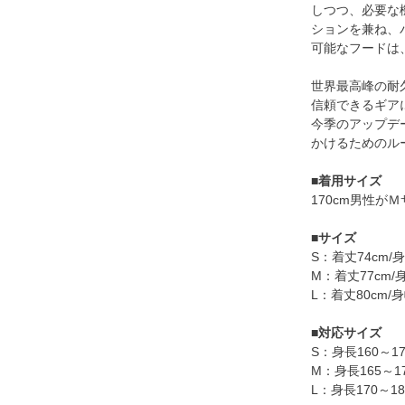
しつつ、必要な
ションを兼ね、
可能なフードは
世界最高峰の耐
信頼できるギア
今季のアップデ
かけるためのル
■
着用サイズ
170cm男性が
■
サイズ
S：着丈74cm/身
M：着丈77cm/身
L：着丈80cm/身
■
対応サイズ
S：身長160～17
M：身長165～17
L：身長170～18