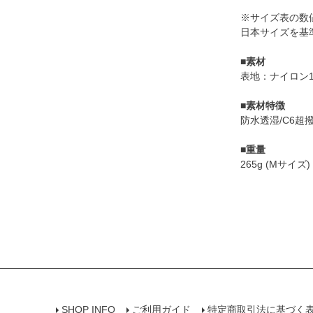
※サイズ表の数値
日本サイズを基
■
素材
表地：ナイロン100%、
■
素材特徴
防水透湿/C6超
■
重量
265g (Мサイズ)
SHOP INFO
ご利用ガイド
特定商取引法に基づく