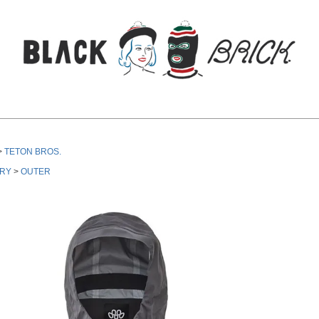
検索
TETON BROS.
RY
OUTER