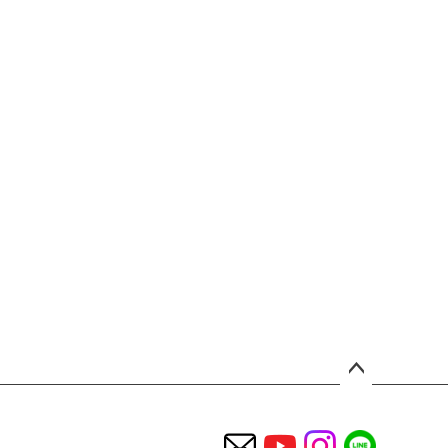
ペー
ジト
ップ