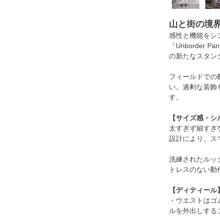
山と街の境
感性と機能をシン
『Unborde
の新たなスタン
フィールドでの
い。過剰な装飾
す。
【サイズ感・シ
太すぎず細すぎ
設計により、ス
洗練されたルッ
トレスのない動
【ディティール
・ウエストはゴ
ルを外出しする