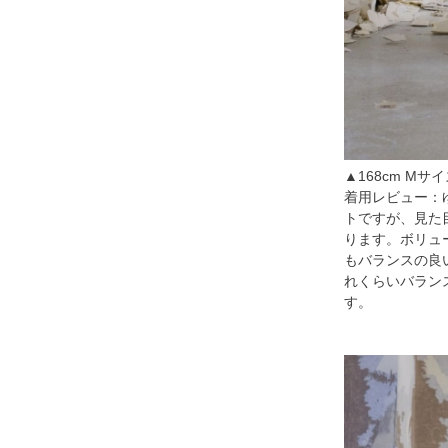
▲168cm Mサ
着用レビュー：
トですが、見た
ります。ボリュ
もバランスの良
れくらいバラン
す。