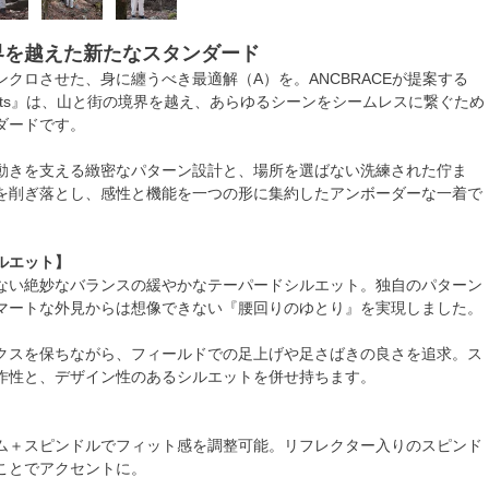
界を越えた新たなスタンダード
クロさせた、身に纏うべき最適解（A）を。ANCBRACEが提案する
r Pants』は、山と街の境界を越え、あらゆるシーンをシームレスに繋ぐため
ダードです。
動きを支える緻密なパターン設計と、場所を選ばない洗練された佇ま
を削ぎ落とし、感性と機能を一つの形に集約したアンボーダーな一着で
ルエット】
ない絶妙なバランスの緩やかなテーパードシルエット。独自のパターン
マートな外見からは想像できない『腰回りのゆとり』を実現しました。
クスを保ちながら、フィールドでの足上げや足さばきの良さを追求。ス
作性と、デザイン性のあるシルエットを併せ持ちます。
】
ム＋スピンドルでフィット感を調整可能。リフレクター入りのスピンド
ことでアクセントに。