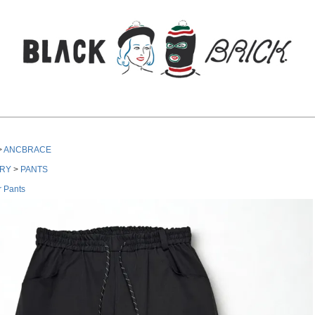
検索
ANCBRACE
RY
PANTS
 Pants