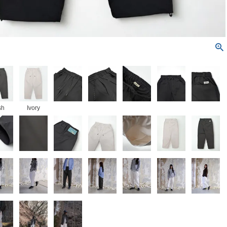
sh
Ivory