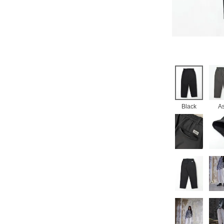
Black
A