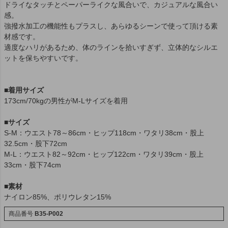
ドライなタッチとペーパーライクな風合いで、カジュアルな風合い
感。
強撥水加工の機能性もプラスし、あらゆるシーンで使って頂ける素
材感です。
適度なハリがあるため、体のラインを拾いすぎず、立体的なシルエ
ットを保ちやすいです。
■着用サイズ
173cm/70kgの男性がM-Lサイズを着用
■サイズ
S-M：ウエスト78～86cm・ヒップ118cm・ワタリ38cm・股上
32.5cm・股下72cm
M-L：ウエスト82～92cm・ヒップ122cm・ワタリ39cm・股上
33cm・股下74cm
■素材
ナイロン85%、ポリウレタン15%
商品番号
B35-P002