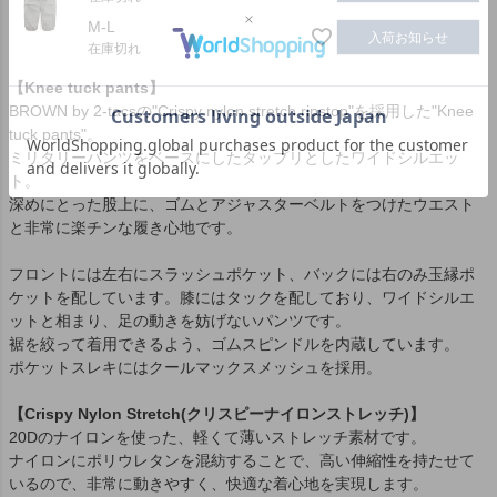
M-L
入荷お知らせ
在庫切れ
【Knee tuck pants】
BROWN by 2-tacsの"Crispy nylon stretch ripstop"を採用した"Knee
tuck pants"。
ミリタリーパンツをベースにしたタップリとしたワイドシルエッ
ト。
深めにとった股上に、ゴムとアジャスターベルトをつけたウエスト
と非常に楽チンな履き心地です。
フロントには左右にスラッシュポケット、バックには右のみ玉縁ポ
ケットを配しています。膝にはタックを配しており、ワイドシルエ
ットと相まり、足の動きを妨げないパンツです。
裾を絞って着用できるよう、ゴムスピンドルを内蔵しています。
ポケットスレキにはクールマックスメッシュを採用。
【Crispy Nylon Stretch(クリスピーナイロンストレッチ)】
20Dのナイロンを使った、軽くて薄いストレッチ素材です。
ナイロンにポリウレタンを混紡することで、高い伸縮性を持たせて
いるので、非常に動きやすく、快適な着心地を実現します。