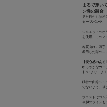
まるで穿い
ン性の融合
見た目からは想
カーブパンツ
。
シルエットのボ
を使用。このノ
春夏向けに薄手
着用した際のエ
【安心感のある
ゆるやかなカー
ト”
により、よ
独特の曲線シル
でないよう、裾
ウエストはゴム
や脚のラインも