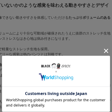
ていないかのような感覚を味わえる動きやすさとデザイ
像できない動きやすさを体感していただける
たっぷりボリュームのある
リュームにより十分な可動域が確保されたうえに抜群のストレッチ生地
ンストレスなはき心地は病み付きになります。
で軽量なストレッチ生地を採用。
アリーな感覚は他のパンツとは別格です。
曲線美】
ブシルエットが特徴。こだわり抜いた
“穿いたときの綺麗なシルエッ
くある太いだけの野暮ったいワイドパンツ感は一切ありません。
エットは膝まわりにゆとりがあり動きやすさも魅力。足さばきに影響が
まわりはバタつかない設計。
入りなのでお腹周りはとても楽ちん。紐で絞ることも可能です。ヒップ
出ずリラックスして着用いただけます。