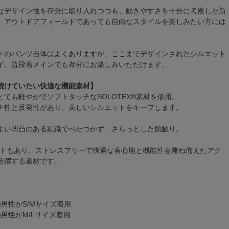
なデザイン性を存分に取り入れつつも、動きやすさを十分に考慮した新
。アウトドアフィールドであっても自由なスタイルを楽しみたい方には
トのパンツ自体はよくありますが、ここまでデザインされたシルエット
ず。普段着メインでも存分にお楽しみいただけます。
続けていたい快適な機能素材】
ても軽やかでソフトタッチなSOLOTEX®素材を使用。
チ性と反発性があり、美しいシルエットをキープします。
よい凹凸のある組織でべたつかず、さらっとした肌触り。
ットもあり、ストレスフリーで快適な着心地と機能性を兼ね備えたアク
活躍する素材です。
kgの男性がS/Mサイズ着用
kgの男性がM/Lサイズ着用