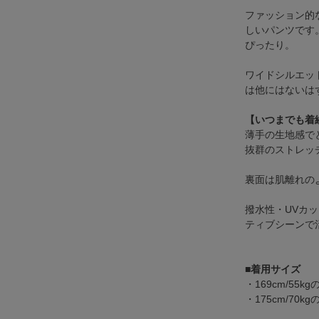
ファッション的
しいパンツです
ぴったり。
ワイドシルエッ
は他にはないは
【いつまでも着
薄手の生地感でと
抜群のストレッ
裏面は肌離れの
撥水性・UVカ
ティブシーンで
■着用サイズ
・169cm/55
・175cm/70