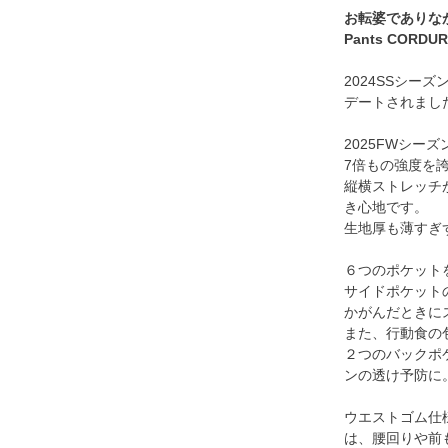
お転婆でありなが
Pants CORDUR
2024SSシーズ
デートされまし
2025FWシ
7倍もの強度を誇
縦横ストレッチ
き心地です。
生地厚も薄すぎ
６つのポケット
サイドポケット
かがんだときに
また、行動食の
２つのバックポ
ンの透け予防に
ウエストゴム仕
は、腰回りや前