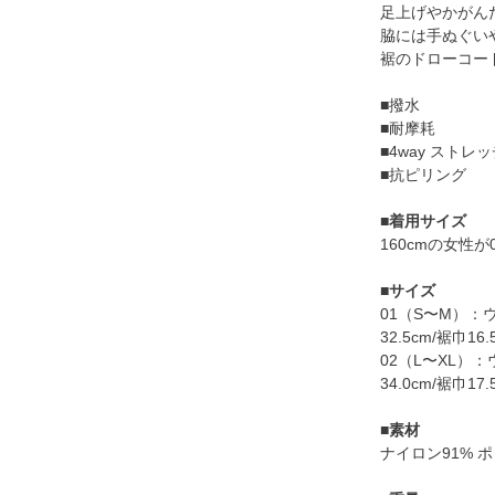
足上げやかがん
脇には手ぬぐい
裾のドローコー
■撥水
■耐摩耗
■4way ストレ
■抗ピリング
■
着用サイズ
160cmの女性が
■
サイズ
01（S〜M）：ウエ
32.5cm/裾巾16.
02（L〜XL）：ウ
34.0cm/裾巾17.
■
素材
ナイロン91% 