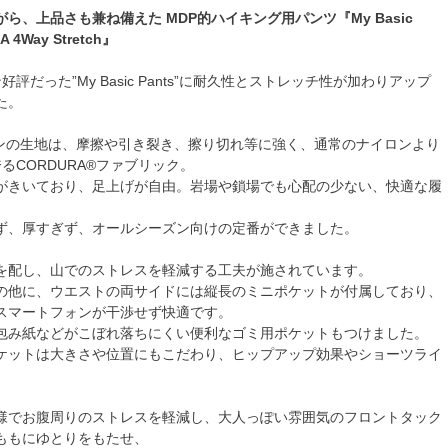
ら、上品さも兼ね備えた MDP的ハイキング用パンツ『My Basic
A 4Way Stretch』
ン好評だった”My Basic Pants”に耐久性とストレッチ性が加わりアップ
た。
ーズンの生地は、摩擦や引き裂き、擦り切れ等に強く、通常のナイロンより
るCORDURA®ファブリック。
がきいており、足上げが自由。岩場や鎖場でも心配の少ない、快適な履
ず、厚すぎず、オールシーズン向けの定番ができました。
を配し、山でのストレスを軽減する工夫が施されています。
の他に、ウエストの両サイドには縦長のミニポケットが付属しており、
スマートフォンが干渉せず快適です。
包み紙などがこぼれ落ちにくい便利なゴミ用ポケットもつけました。
ケットは大きさや位置にもこだわり、ヒップアップ効果やショーツライ
。
様でお腹周りのストレスを軽減し、大人っぽい雰囲気のフロントタック
ももにゆとりをもたせ、