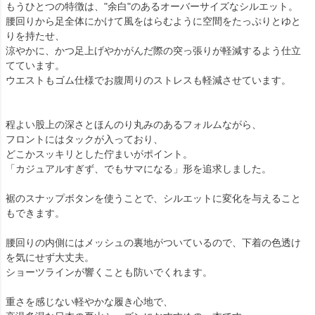
もうひとつの特徴は、"余白"のあるオーバーサイズなシルエット。
腰回りから足全体にかけて風をはらむように空間をたっぷりとゆと
りを持たせ、
涼やかに、かつ足上げやかがんだ際の突っ張りが軽減するよう仕立
てています。
ウエストもゴム仕様でお腹周りのストレスも軽減させています。
程よい股上の深さとほんのり丸みのあるフォルムながら、
フロントにはタックが入っており、
どこかスッキリとした佇まいがポイント。
「カジュアルすぎず、でもサマになる」形を追求しました。
裾のスナップボタンを使うことで、シルエットに変化を与えること
もできます。
腰回りの内側にはメッシュの裏地がついているので、下着の色透け
を気にせず大丈夫。
ショーツラインが響くことも防いでくれます。
重さを感じない軽やかな履き心地で、