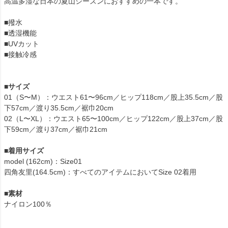
高温多湿な日本の夏山シーズンにおすすめの一本です。
■撥水
■透湿機能
■UVカット
■接触冷感
■
サイズ
01（S〜M）：ウエスト61〜96cm／ヒップ118cm／股上35.5cm／股
下57cm／渡り35.5cm／裾巾20cm
02（L〜XL）：ウエスト65〜100cm／ヒップ122cm／股上37cm／股
下59cm／渡り37cm／裾巾21cm
■
着用サイズ
model (162cm)：Size01
四角友里(164.5cm)：すべてのアイテムにおいてSize 02着用
■
素材
ナイロン100％