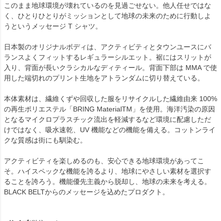
このまま地球環境が壊れているのを見過ごせない。他人任せではな
く、ひとりひとりがミッションとして地球の未来のために行動しよ
うというメッセージ T シャツ。
日本製のオリジナルボディは、アクティビティとタウンユースにバ
ランスよくフィットするレギュラーシルエット。裾にはスリットが
入り、背面が長いクラシカルなディティール。背面下部は MMA で使
用した端切れのプリント生地をアトランダムに切り替えている。
本体素材は、繊維くずや回収した服をリサイクルした繊維由来 100%
の再生ポリエステル「BRING MaterialTM」を使用。海洋汚染の原因
となるマイクロプラスチック流出を軽減するなど環境に配慮しただ
けではなく、吸水速乾、UV 機能などの機能を備える。コットンライ
クな質感は街にも馴染む。
アクティビティを楽しめるのも、安心できる地球環境があってこ
そ。ハイスペックな機能を誇るより、地球にやさしい素材を選択す
ることを誇ろう。機能優先主義から脱却し、地球の未来を考える。
BLACK BELTからのメッセージを込めたプロダクト。