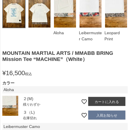
Aloha
Leibermuste
Leopard
r Camo
Print
MOUNTAIN MARTIAL ARTS / MMABB BRING
Mission Tee “MACHINE”（White）
¥
16,500
税込
カラー
Aloha
２(M)
カートに入れる
残りわずか
３（L)
入荷お知らせ
在庫切れ
Leibermuster Camo