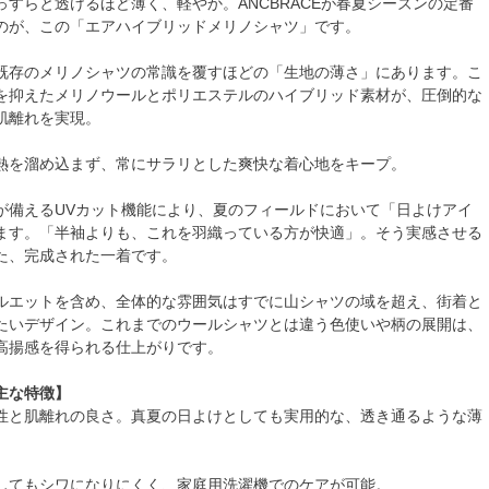
っすらと透けるほど薄く、軽やか。ANCBRACEが春夏シーズンの定番
のが、この「エアハイブリッドメリノシャツ」です。
既存のメリノシャツの常識を覆すほどの「生地の薄さ」にあります。こ
を抑えたメリノウールとポリエステルのハイブリッド素材が、圧倒的な
肌離れを実現。
熱を溜め込まず、常にサラリとした爽快な着心地をキープ。
が備えるUVカット機能により、夏のフィールドにおいて「日よけアイ
ます。「半袖よりも、これを羽織っている方が快適」。そう実感させる
た、完成された一着です。
ルエットを含め、全体的な雰囲気はすでに山シャツの域を超え、街着と
たいデザイン。これまでのウールシャツとは違う色使いや柄の展開は、
高揚感を得られる仕上がりです。
主な特徴】
性と肌離れの良さ。真夏の日よけとしても実用的な、透き通るような薄
してもシワになりにくく、家庭用洗濯機でのケアが可能。