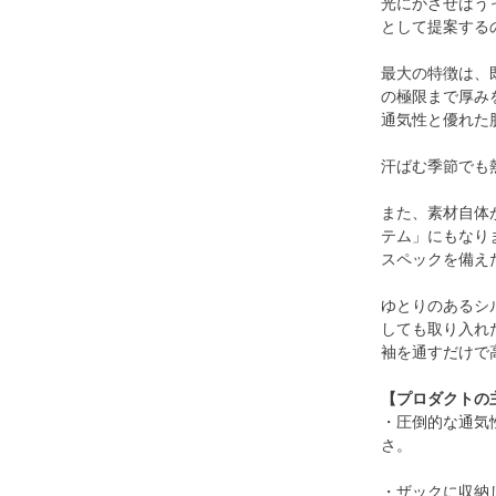
光にかざせばう
として提案する
最大の特徴は、
の極限まで厚み
通気性と優れた
汗ばむ季節でも
また、素材自体
テム」にもなり
スペックを備え
ゆとりのあるシ
しても取り入れ
袖を通すだけで
【プロダクトの
・圧倒的な通気
さ。
・ザックに収納