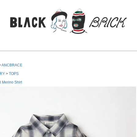
検索
ANCBRACE
RY
TOPS
d Merino Shirt