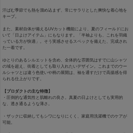
汗ばむ季節でも熱を溜め込まず、常にサラリとした爽快な着心地を
キープ。
また、素材自体が備えるUVカット機能により、夏のフィールドにお
いて「日よけアイテム」にもなります。「半袖よりも、これを羽織
っている方が快適」。そう実感させるスペックを備えた、完成され
た一着です。
ゆとりのあるシルエットを含め、全体的な雰囲気はすでに山シャツ
の域を超え、街着としても取り入れたいデザイン。これまでのウー
ルシャツとは違う色使いや柄の展開は、袖を通すだけで高揚感を得
られる仕上がりです。
【プロダクトの主な特徴】
・圧倒的な通気性と肌離れの良さ。真夏の日よけとしても実用的
な、透き通るような薄さ。
・ザックに収納してもシワになりにくく、家庭用洗濯機でのケアが
可能。