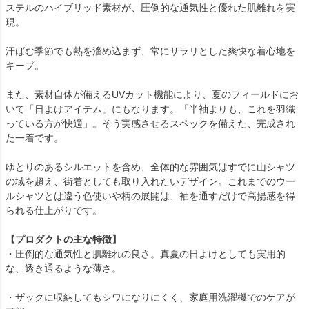
ステルのハイブリッド素材が、圧倒的な通気性と優れた肌離れを実
現。
汗ばむ季節でも熱を溜め込まず、常にサラリとした爽快な着心地を
キープ。
また、素材自体が備えるUVカット機能により、夏のフィールドにお
いて「日よけアイテム」にもなります。「半袖よりも、これを羽織
っている方が快適」。そう実感させるスペックを備えた、完成され
た一着です。
ゆとりのあるシルエットを含め、全体的な雰囲気はすでに山シャツ
の域を超え、街着としても取り入れたいデザイン。これまでのウー
ルシャツとは違う色使いや柄の展開は、袖を通すだけで高揚感を得
られる仕上がりです。
【プロダクトの主な特徴】
・圧倒的な通気性と肌離れの良さ。真夏の日よけとしても実用的
な、透き通るような薄さ。
・ザックに収納してもシワになりにくく、家庭用洗濯機でのケアが