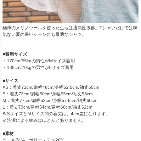
極薄のメリノウールを使った生地は通気性抜群。Tシャツだけでは味
気ない夏の暑いシーンにも最適なシャツ。
■着用サイズ
・170cm/55kgの男性がMサイズ着用
・180cm/70kgの男性がLサイズ着用
■サイズ
XS：着丈71cm/肩幅48cm/身幅52.5cm/袖丈55cm
S：着丈73cm/肩幅50cm/身幅55cm/袖丈58cm
M：着丈77cm/肩幅52cm/身幅57.5cm/袖丈60cm
L：着丈79cm/肩幅54cm/身幅60cm/袖丈62cm
※SサイズとMサイズ間の着丈は、4cm差になります。
※洗濯による縮みはほとんどありません。
■素材
ウール74%・ポリエステル26%