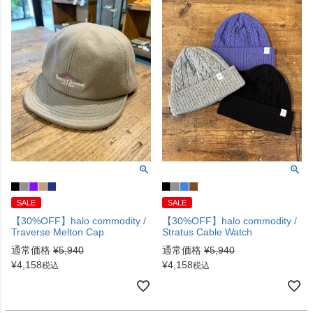
SALE
SALE
【30%OFF】halo commodity /
【30%OFF】halo commodity /
Traverse Melton Cap
Stratus Cable Watch
通常価格
¥
5,940
通常価格
¥
5,940
¥
4,158
¥
4,158
税込
税込