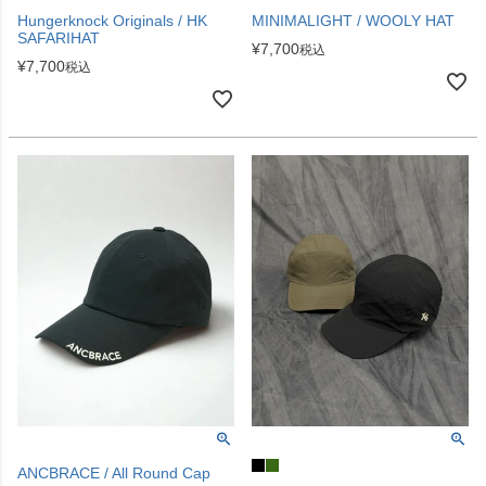
Hungerknock Originals / HK
MINIMALIGHT / WOOLY HAT
SAFARIHAT
¥
7,700
税込
¥
7,700
税込
ANCBRACE / All Round Cap