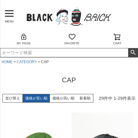
MENU
MY PAGE
FAVORITE
CART
HOME
CATEGORY
CAP
CAP
29
件中
1
-
29
件表示
並び替え
価格が安い順
価格が高い順
新着順