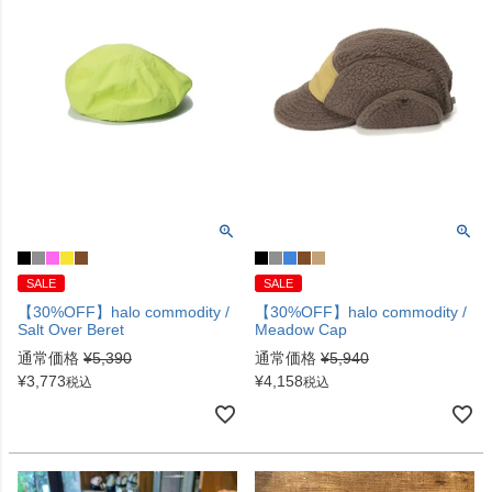
SALE
SALE
【30%OFF】halo commodity /
【30%OFF】halo commodity /
Salt Over Beret
Meadow Cap
通常価格
¥
5,390
通常価格
¥
5,940
¥
3,773
¥
4,158
税込
税込