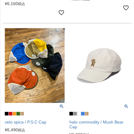
¥
6,160
税込
velo spica / P.S.C Cap
halo commodity / Mush Bear
Cap
¥
6,490
税込