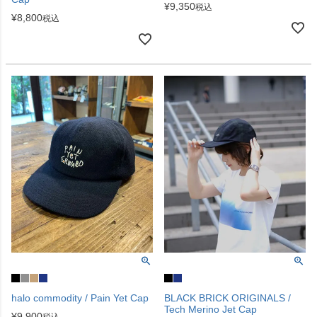
¥
9,350
税込
¥
8,800
税込
halo commodity / Pain Yet Cap
BLACK BRICK ORIGINALS /
Tech Merino Jet Cap
¥
9,900
税込