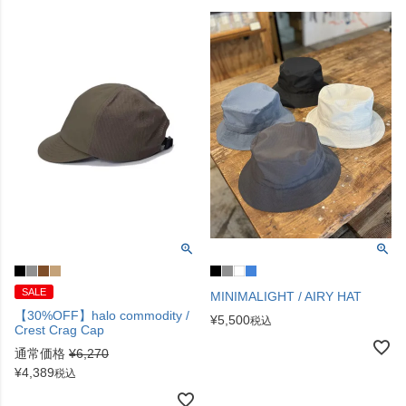
SALE
MINIMALIGHT / AIRY HAT
【30%OFF】halo commodity /
¥
5,500
税込
Crest Crag Cap
通常価格
¥
6,270
¥
4,389
税込