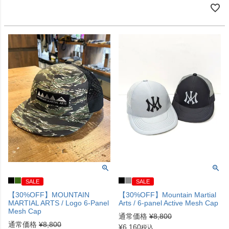
SALE
SALE
【30%OFF】MOUNTAIN
【30%OFF】Mountain Martial
MARTIAL ARTS / Logo 6-Panel
Arts / 6-panel Active Mesh Cap
Mesh Cap
通常価格
¥
8,800
通常価格
¥
8,800
¥
6,160
税込