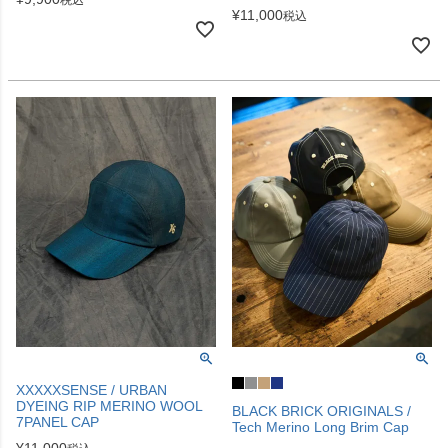
¥
11,000
税込
XXXXXSENSE / URBAN
DYEING RIP MERINO WOOL
BLACK BRICK ORIGINALS /
7PANEL CAP
Tech Merino Long Brim Cap
¥
11,000