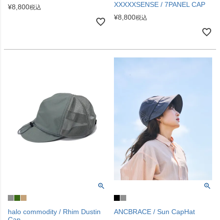
XXXXXSENSE / 7PANEL CAP
¥
8,800
税込
¥
8,800
税込
halo commodity / Rhim Dustin
ANCBRACE / Sun CapHat
Cap