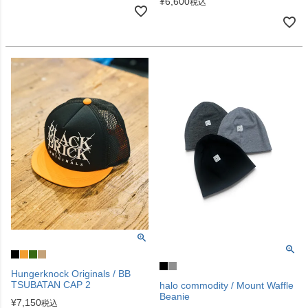
¥
6,600
税込
Hungerknock Originals / BB
TSUBATAN CAP 2
halo commodity / Mount Waffle
Beanie
¥
7,150
税込