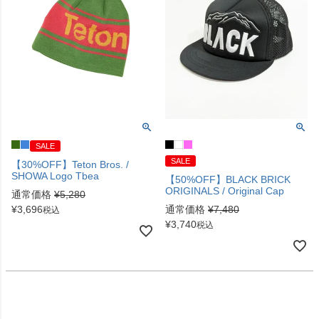
SALE
SALE
【30%OFF】Teton Bros. /
SHOWA Logo Tbea
【50%OFF】BLACK BRICK
ORIGINALS / Original Cap
通常価格
¥
5,280
¥
3,696
通常価格
¥
7,480
税込
¥
3,740
税込