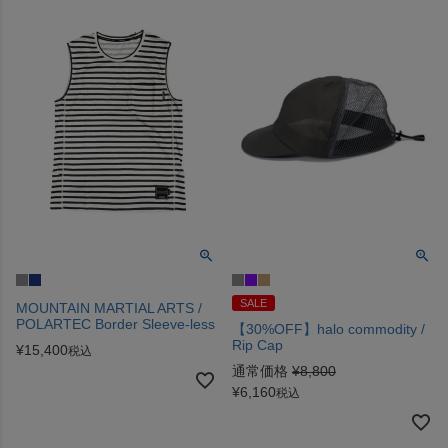
SALE
MOUNTAIN MARTIAL ARTS /
POLARTEC Border Sleeve-less
【30%OFF】halo commodity /
Rip Cap
¥
15,400
税込
通常価格
¥
8,800
¥
6,160
税込