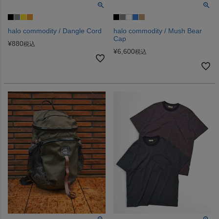
halo commodity / Dangle Cord
halo commodity / Mush Bear
Cap
¥
880
税込
¥
6,600
税込