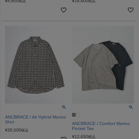
¥
8,800
¥
28,600
税込
税込
ANCBRACE / Air Hybrid Merino
Shirt
ANCBRACE / Comfort Merino
Pocket Tee
¥
28,600
税込
¥
12,650
税込