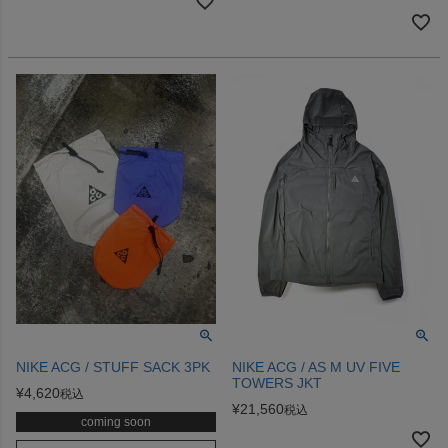
NIKE ACG / STUFF SACK 3PK
NIKE ACG / AS M UV FIVE
TOWERS JKT
¥
4,620
税込
¥
21,560
税込
coming soon