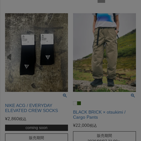
NIKE ACG / EVERYDAY
ELEVATED CREW SOCKS
BLACK BRICK × otsukimi /
Cargo Pants
¥
2,860
税込
¥
22,000
税込
coming soon
販売期間
販売期間