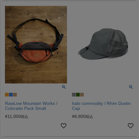
RawLow Mountain Works /
halo commodity / Rhim Dustin
Colorado Pack Small
Cap
¥
11,000
¥
8,800
税込
税込