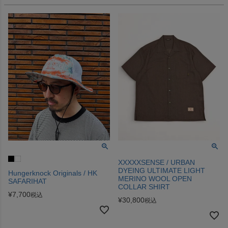
XXXXXSENSE / URBAN
DYEING ULTIMATE LIGHT
Hungerknock Originals / HK
MERINO WOOL OPEN
SAFARIHAT
COLLAR SHIRT
¥
7,700
税込
¥
30,800
税込