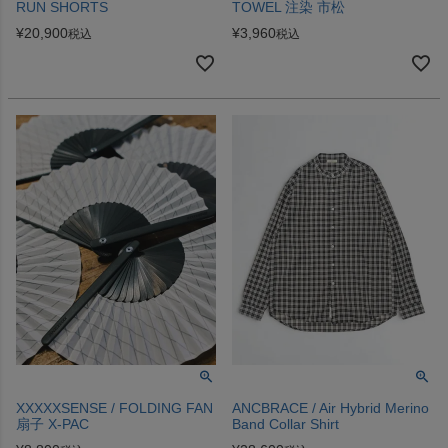
RUN SHORTS
TOWEL 注染 市松
¥
20,900
¥
3,960
税込
税込
XXXXXSENSE / FOLDING FAN
ANCBRACE / Air Hybrid Merino
扇子 X-PAC
Band Collar Shirt