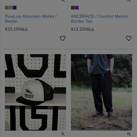
RawLow Mountain Works /
ANCBRACE / Comfort Merino
Beetle
Border Tee
¥
23,100
¥
13,200
税込
税込