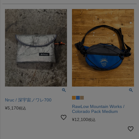
Nruc / 深宇宙ノワレ700
RawLow Mountain Works /
¥
5,170
税込
Colorado Pack Medium
¥
12,100
税込