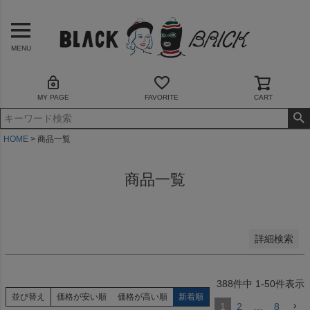
予約商品
予約商品のみを表示
MENU
並び順
新着順
MY PAGE
FAVORITE
CART
登録順
価格が安い順
価格が高い順
HOME
商品一覧
優先度順
レビュー順
商品一覧
キーワードヒット順
検索
詳細検索
388
件中
1
-
50
件表示
並び替え
価格が安い順
価格が高い順
新着順
1
2
…
8