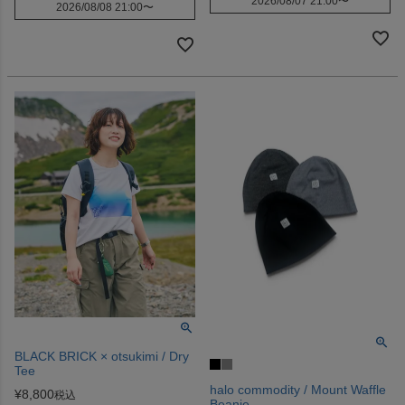
2026/08/07 21:00
〜
2026/08/08 21:00
〜
BLACK BRICK × otsukimi / Dry
Tee
halo commodity / Mount Waffle
¥
8,800
税込
Beanie