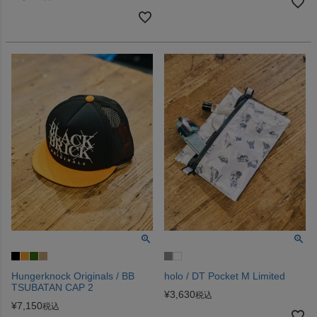
Hungerknock Originals / BB
holo / DT Pocket M Limited
TSUBATAN CAP 2
¥
3,630
税込
¥
7,150
税込