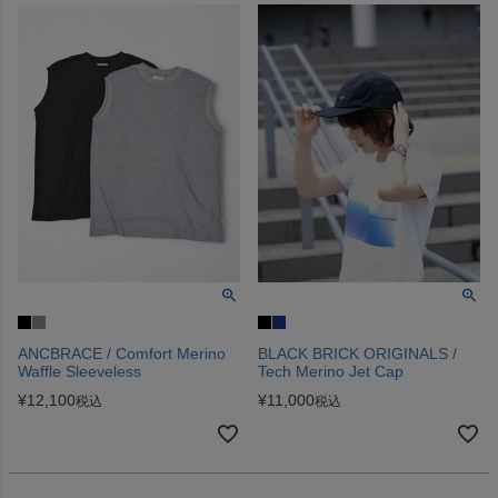
ANCBRACE / Comfort Merino
BLACK BRICK ORIGINALS /
Waffle Sleeveless
Tech Merino Jet Cap
¥
12,100
¥
11,000
税込
税込