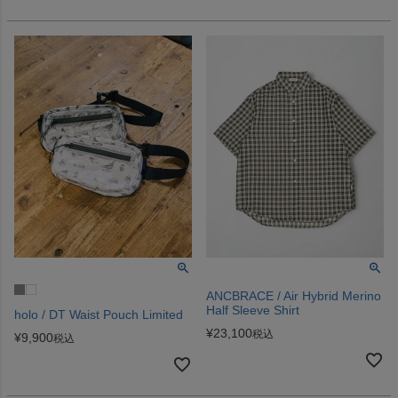
ANCBRACE / Air Hybrid Merino
Half Sleeve Shirt
holo / DT Waist Pouch Limited
¥
23,100
税込
¥
9,900
税込