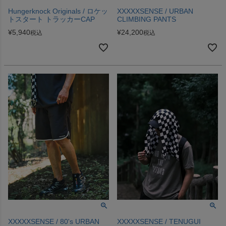
Hungerknock Originals / ロケッ
XXXXXSENSE / URBAN
トスタート トラッカーCAP
CLIMBING PANTS
¥
5,940
¥
24,200
税込
税込
XXXXXSENSE / 80's URBAN
XXXXXSENSE / TENUGUI