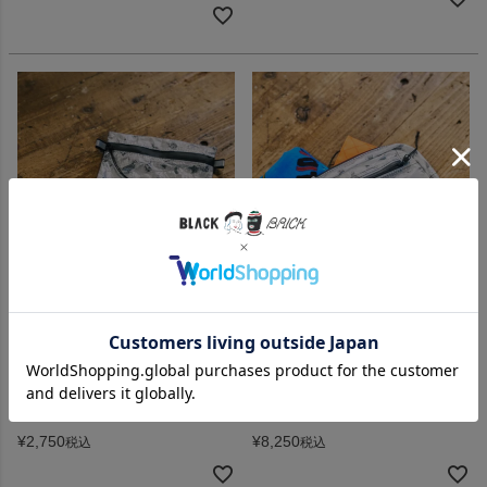
holo / DT Pocket S Limited
holo / DT Pouch Limited
¥
2,750
¥
8,250
税込
税込