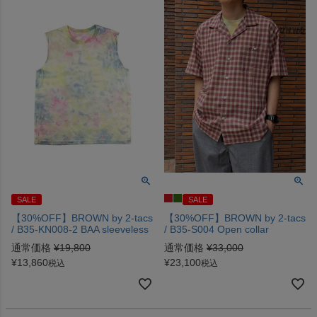
SALE
SALE
【30%OFF】BROWN by 2-tacs
【30%OFF】BROWN by 2-tacs
/ B35-KN008-2 BAA sleeveless
/ B35-S004 Open collar
通常価格
¥
19,800
通常価格
¥
33,000
¥
13,860
¥
23,100
税込
税込