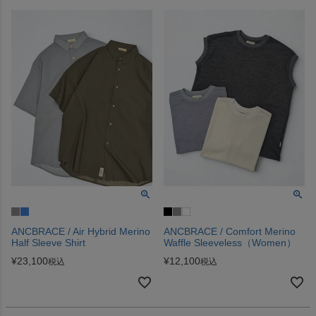
ANCBRACE / Air Hybrid Merino
ANCBRACE / Comfort Merino
Half Sleeve Shirt
Waffle Sleeveless（Women）
¥
23,100
¥
12,100
税込
税込