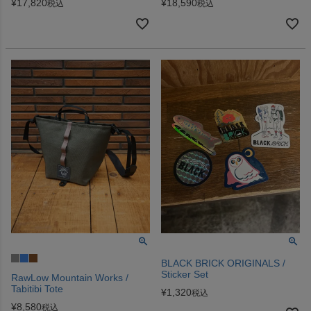
¥
17,820
¥
18,590
税込
税込
BLACK BRICK ORIGINALS /
Sticker Set
RawLow Mountain Works /
Tabitibi Tote
¥
1,320
税込
¥
8,580
税込